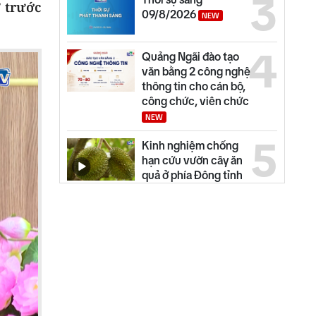
3
” trước
09/8/2026
NEW
4
Quảng Ngãi đào tạo
văn bằng 2 công nghệ
thông tin cho cán bộ,
công chức, viên chức
NEW
5
Kinh nghiệm chống
hạn cứu vườn cây ăn
quả ở phía Đông tỉnh
Quảng Ngãi
6
Quảng Ngãi ngày mới
09/8
NEW
7
Thế giới tối 08/8