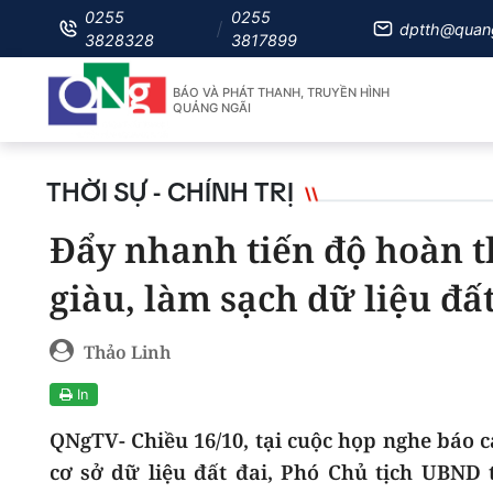
0255
0255
dptth@quan
3828328
3817899
BÁO VÀ PHÁT THANH, TRUYỀN HÌNH
QUẢNG NGÃI
THỜI SỰ - CHÍNH TRỊ
Đẩy nhanh tiến độ hoàn t
giàu, làm sạch dữ liệu đất
Thảo Linh
In
QNgTV- Chiều 16/10, tại cuộc họp nghe báo c
cơ sở dữ liệu đất đai, Phó Chủ tịch UBND