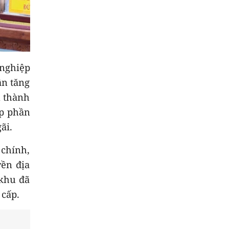
 nghiệp
ần tăng
n thành
óp phần
ãi.
 chính,
yền địa
 khu đã
 cấp.