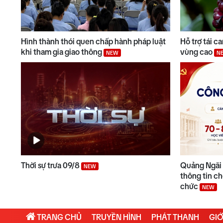
Hình thành thói quen chấp hành pháp luật
Hỗ trợ tái c
khi tham gia giao thông
vùng cao
NEW
N
Thời sự trưa 09/8
Quảng Ngãi 
NEW
thông tin ch
chức
NEW
TRANG CHỦ
TRUYỀN HÌNH
PHÁT THANH
GIỚ