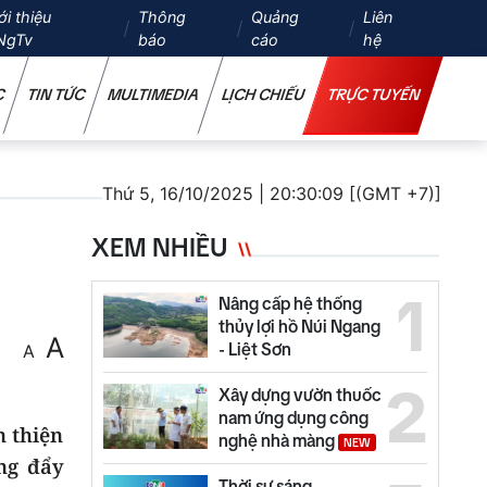
ới thiệu
Thông
Quảng
Liên
NgTv
báo
cáo
hệ
C
TIN TỨC
MULTIMEDIA
LỊCH CHIẾU
TRỰC TUYẾN
Thứ 5, 16/10/2025 | 20:30:09 [(GMT +7)]
XEM NHIỀU
1
Nâng cấp hệ thống
thủy lợi hồ Núi Ngang
A
- Liệt Sơn
A
2
Xây dựng vườn thuốc
nam ứng dụng công
n thiện
nghệ nhà màng
NEW
ng đẩy
Thời sự sáng