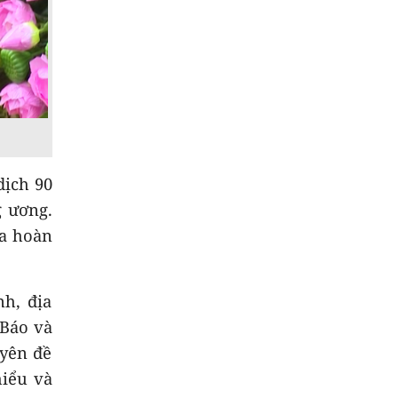
8
Đại biểu Đinh Thị
Hồng Minh góp ý dự
án Luật Dầu khí (sửa
đổi)
9
Thời sự tối 08/8
dịch 90
10
Thời sự chiều
08/8/2026
g ương.
ưa hoàn
h, địa
 Báo và
uyên đề
hiểu và