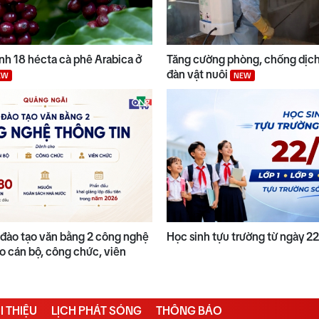
anh 18 hécta cà phê Arabica ở
Tăng cường phòng, chống dịch
đàn vật nuôi
EW
NEW
đào tạo văn bằng 2 công nghệ
Học sinh tựu trường từ ngày 2
o cán bộ, công chức, viên
I THIỆU
LỊCH PHÁT SÓNG
THÔNG BÁO