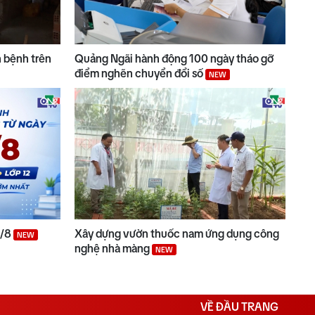
 bệnh trên
Quảng Ngãi hành động 100 ngày tháo gỡ
điểm nghẽn chuyển đổi số
NEW
2/8
Xây dựng vườn thuốc nam ứng dụng công
NEW
nghệ nhà màng
NEW
VỀ ĐẦU TRANG