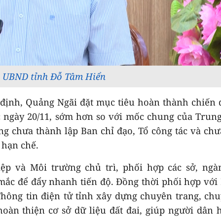
h UBND tỉnh Đỗ Tâm Hiển
ịnh, Quảng Ngãi đặt mục tiêu hoàn thành chiến 
ớc ngày 20/11, sớm hơn so với mốc chung của Trun
g chưa thành lập Ban chỉ đạo, Tổ công tác và ch
 hạn chế.
p và Môi trường chủ trì, phối hợp các sở, ngàn
ắc để đẩy nhanh tiến độ. Đồng thời phối hợp với
hông tin điện tử tỉnh xây dựng chuyên trang, ch
hoàn thiện cơ sở dữ liệu đất đai, giúp người dân 