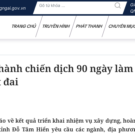
Gi
gngai.gov.vn
Q
TRANG CHỦ
TRUYỀN HÌNH
PHÁT THANH
CHUYÊN MỤ
hành chiến dịch 90 ngày làm
 đai
áo về kết quả triển khai nhiệm vụ xây dựng, hoà
 tỉnh Đỗ Tâm Hiển yêu cầu các ngành, địa phươ