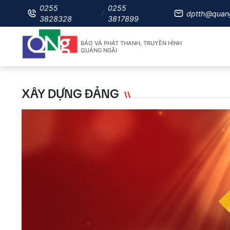
0255
0255
dptth@quan
3828328
3817899
BÁO VÀ PHÁT THANH, TRUYỀN HÌNH
QUẢNG NGÃI
XÂY DỰNG ĐẢNG