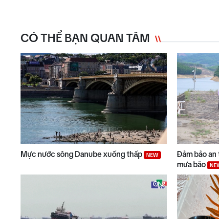
CÓ THỂ BẠN QUAN TÂM
Mực nước sông Danube xuống thấp
Đảm bảo an 
NEW
mưa bão
NE