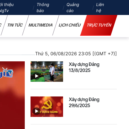
ới thiệu
Thông
Quảng
Liên
NgTv
báo
cáo
hệ
C
TIN TỨC
MULTIMEDIA
LỊCH CHIẾU
TRỰC TUYẾN
Thứ 5, 06/08/2026 23:05 [(GMT +7)]
Xây dựng Đảng
13/8/2025
Xây dựng Đảng
29/6/2025