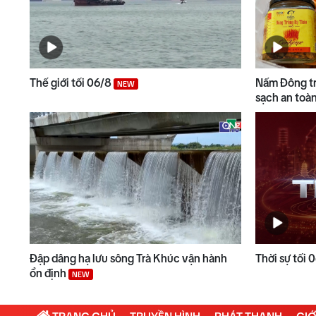
Thế giới tối 06/8
Nấm Đông tr
NEW
sạch an toà
Đập dâng hạ lưu sông Trà Khúc vận hành
Thời sự tối 
ổn định
NEW