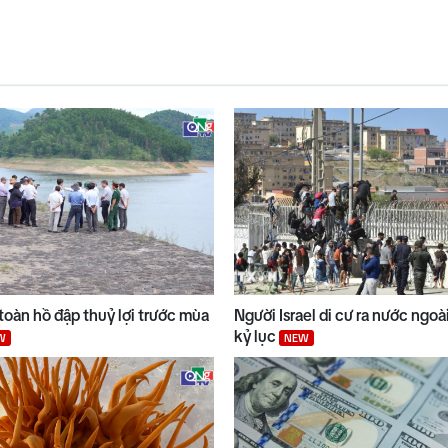
toàn hồ đập thuỷ lợi trước mùa
Người Israel di cư ra nước ngo
kỷ lục
W
NEW