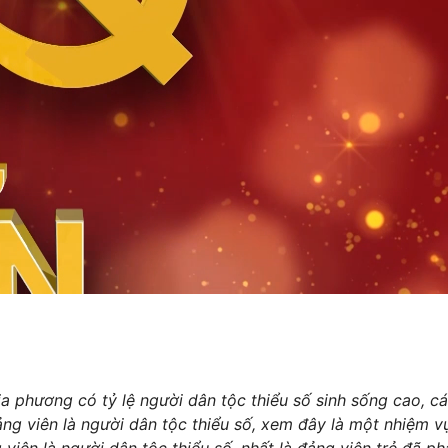
ịa phương có tỷ lệ người dân tộc thiểu số sinh sống cao, c
ảng viên là người dân tộc thiểu số, xem đây là một nhiệm v
iên là người dân tộc thiểu số, nhất là đảng viên trẻ đã phá