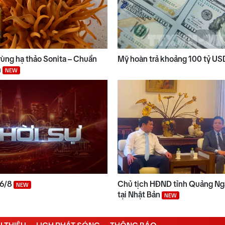
ùng hạ thảo Sonita – Chuẩn
Mỹ hoàn trả khoảng 100 tỷ US
n
NEW
06/8
Chủ tịch HĐND tỉnh Quảng Ngã
NEW
tại Nhật Bản
NEW