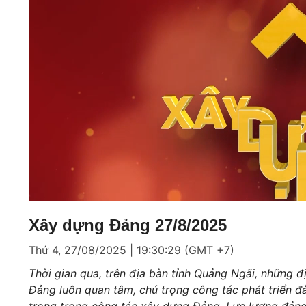
Loaded
:
Mute
3.51%
Xây dựng Đảng 27/8/2025
Thứ 4, 27/08/2025 | 19:30:29 (GMT +7)
Thời gian qua, trên địa bàn tỉnh Quảng Ngãi, những đ
Đảng luôn quan tâm, chú trọng công tác phát triển đ
trọng trong công tác xây dựng Đảng. Lực lượng đảng v