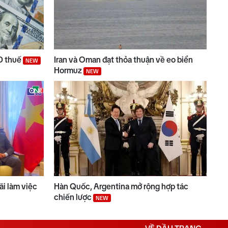
D thuế
Iran và Oman đạt thỏa thuận về eo biển
NEW
Hormuz
NEW
i làm việc
Hàn Quốc, Argentina mở rộng hợp tác
chiến lược
NEW