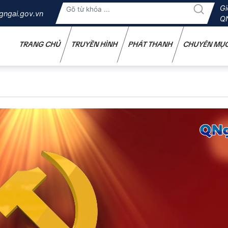
Gi
gngai.gov.vn
Q
TRANG CHỦ
TRUYỀN HÌNH
PHÁT THANH
CHUYÊN MỤ