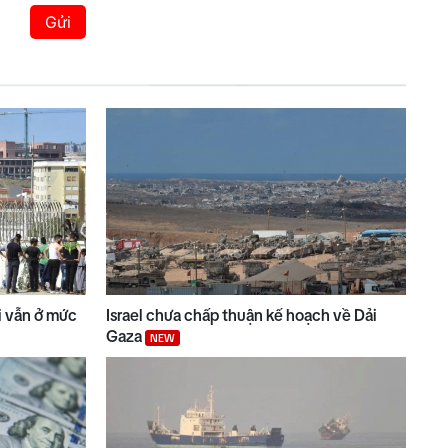
Gửi
ài vẫn ở mức
Israel chưa chấp thuận kế hoạch về Dải
Gaza
NEW