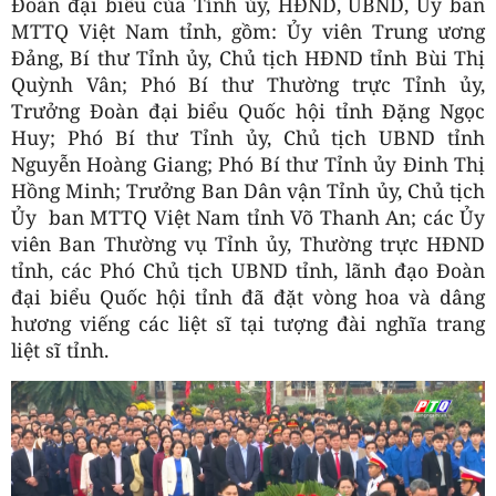
Đoàn đại biểu của Tỉnh ủy, HĐND, UBND, Ủy ban
MTTQ Việt Nam tỉnh, gồm: Ủy viên Trung ương
Đảng, Bí thư Tỉnh ủy, Chủ tịch HĐND tỉnh Bùi Thị
Quỳnh Vân; Phó Bí thư Thường trực Tỉnh ủy,
Trưởng Đoàn đại biểu Quốc hội tỉnh Đặng Ngọc
Huy; Phó Bí thư Tỉnh ủy, Chủ tịch UBND tỉnh
Nguyễn Hoàng Giang; Phó Bí thư Tỉnh ủy Đinh Thị
Hồng Minh; Trưởng Ban Dân vận Tỉnh ủy, Chủ tịch
Ủy ban MTTQ Việt Nam tỉnh Võ Thanh An; các Ủy
viên Ban Thường vụ Tỉnh ủy, Thường trực HĐND
tỉnh, các Phó Chủ tịch UBND tỉnh, lãnh đạo Đoàn
đại biểu Quốc hội tỉnh đã đặt vòng hoa và dâng
hương viếng các liệt sĩ tại tượng đài nghĩa trang
liệt sĩ tỉnh.