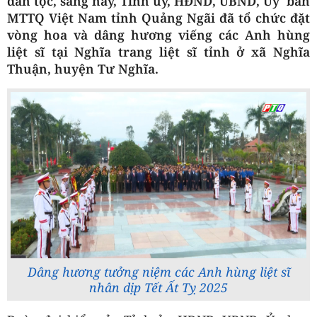
dân tộc, sáng nay, Tỉnh ủy, HĐND, UBND, Ủy ban
MTTQ Việt Nam tỉnh Quảng Ngãi đã tổ chức đặt
vòng hoa và dâng hương viếng các Anh hùng
liệt sĩ tại Nghĩa trang liệt sĩ tỉnh ở xã Nghĩa
Thuận, huyện Tư Nghĩa.
Dâng hương tưởng niệm các Anh hùng liệt sĩ
nhân dịp Tết Ất Tỵ 2025