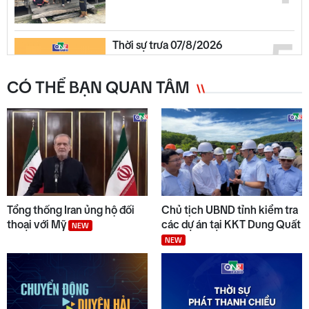
5
Thời sự trưa 07/8/2026
CÓ THỂ BẠN QUAN TÂM
6
45 giây 1 chạm ngày 07/8
7
Chuyển động duyên hải trưa
07/8
Tổng thống Iran ủng hộ đối
Chủ tịch UBND tỉnh kiểm tra
thoại với Mỹ
các dự án tại KKT Dung Quất
NEW
NEW
8
Thế giới trưa 07/8