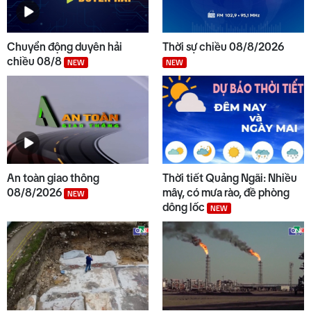
9
Nâng cấp hệ thống thủy lợi hồ
Núi Ngang - Liệt Sơn
NEW
Chuyển động duyên hải
Thời sự chiều 08/8/2026
chiều 08/8
NEW
NEW
10
Thời sự sáng 07/8/2026
An toàn giao thông
Thời tiết Quảng Ngãi: Nhiều
08/8/2026
mây, có mưa rào, đề phòng
NEW
dông lốc
NEW