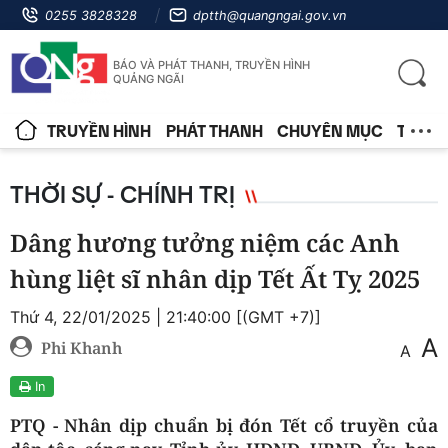
0255 3828328
dptth@quangngai.gov.vn
BÁO VÀ PHÁT THANH, TRUYỀN HÌNH
QUẢNG NGÃI
TRUYỀN HÌNH
PHÁT THANH
CHUYÊN MỤC
TIN T
THỜI SỰ - CHÍNH TRỊ
Dâng hương tưởng niệm các Anh
hùng liệt sĩ nhân dịp Tết Ất Tỵ 2025
Thứ 4, 22/01/2025 | 21:40:00 [(GMT +7)]
A
Phi Khanh
A
In
PTQ - Nhân dịp chuẩn bị đón Tết cổ truyền của