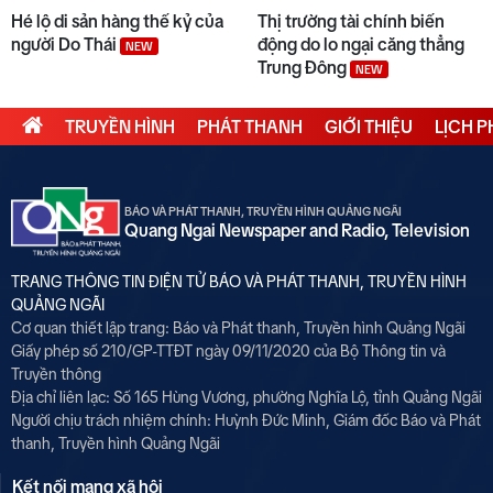
Hé lộ di sản hàng thế kỷ của
Thị trường tài chính biến
người Do Thái
động do lo ngại căng thẳng
NEW
Trung Đông
NEW
TRUYỀN HÌNH
PHÁT THANH
GIỚI THIỆU
LỊCH 
BÁO VÀ PHÁT THANH, TRUYỀN HÌNH QUẢNG NGÃI
Quang Ngai Newspaper and Radio, Television
TRANG THÔNG TIN ĐIỆN TỬ BÁO VÀ PHÁT THANH, TRUYỀN HÌNH
QUẢNG NGÃI
Cơ quan thiết lập trang: Báo và Phát thanh, Truyền hình Quảng Ngãi
Giấy phép số 210/GP-TTĐT ngày 09/11/2020 của Bộ Thông tin và
Truyền thông
Địa chỉ liên lạc: Số 165 Hùng Vương, phường Nghĩa Lộ, tỉnh Quảng Ngãi
Người chịu trách nhiệm chính:
Huỳnh Đức Minh, Giám đốc Báo và Phát
thanh, Truyền hình Quảng Ngãi
Kết nối mạng xã hội