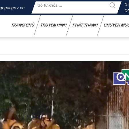
Gi
gngai.gov.vn
Q
TRANG CHỦ
TRUYỀN HÌNH
PHÁT THANH
CHUYÊN MỤ