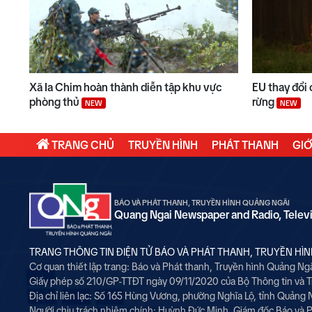
Xã Ia Chim hoàn thành diễn tập khu vực
EU thay đổi 
phòng thủ
rừng
NEW
NEW
TRANG CHỦ
TRUYỀN HÌNH
PHÁT THANH
GIỚ
BÁO VÀ PHÁT THANH, TRUYỀN HÌNH QUẢNG NGÃI
Quang Ngai Newspaper and Radio, Telev
TRANG THÔNG TIN ĐIỆN TỬ BÁO VÀ PHÁT THANH, TRUYỀN HÌ
Cơ quan thiết lập trang: Báo và Phát thanh, Truyền hình Quảng Ng
Giấy phép số 210/GP-TTĐT ngày 09/11/2020 của Bộ Thông tin và 
Địa chỉ liên lạc: Số 165 Hùng Vương, phường Nghĩa Lộ, tỉnh Quảng 
Người chịu trách nhiệm chính:
Huỳnh Đức Minh, Giám đốc Báo và P