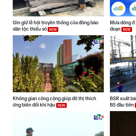
Gìn giữ lễ hội truyền thống của đồng bào
Mưa dông ở 
dân tộc thiểu số
đoạn
NEW
NEW
Không gian công cộng giúp đô thị thích
BSR xuất bán
ứng biến đổi khí hậu
B5 đầu tiên
NEW