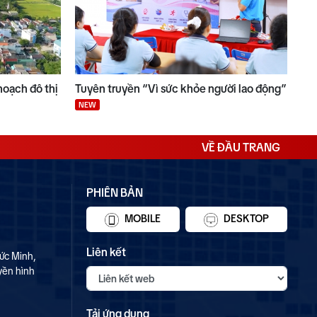
hoạch đô thị
Tuyên truyền “Vì sức khỏe người lao động”
NEW
VỀ ĐẦU TRANG
PHIÊN BẢN
MOBILE
DESKTOP
Liên kết
ức Minh,
yền hình
Tải ứng dụng