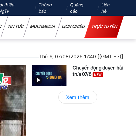
ới thiệu
Thông
Quảng
Liên
NgTv
báo
cáo
hệ
C
TIN TỨC
MULTIMEDIA
LỊCH CHIẾU
TRỰC TUYẾN
Thứ 6, 07/08/2026 17:40 [(GMT +7)]
Chuyển động duyên hải
trưa 07/8
NEW
Xem thêm