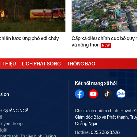
chiến lược ứng phó với cháy
Cấp xã điều chỉnh cục bộ quy 
và nông thôn
NEW
I THIỆU
LỊCH PHÁT SÓNG
THÔNG BÁO
Kết nối mạng xã hội
ision
NH QUẢNG NGÃI
Chịu trách nhiệm chính:
Huỳnh Đ
ãi
Giám đốc Báo và Phát thanh, Tru
Truyền thông
Quảng Ngãi
Ngãi
Hotline:
0255 3828328
hát thanh, Truyền hình Quảng