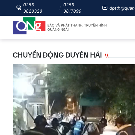
0255
0255
dptth@quan
3828328
3817899
BÁO VÀ PHÁT THANH, TRUYỀN HÌNH
QUẢNG NGÃI
CHUYỂN ĐỘNG DUYÊN HẢI