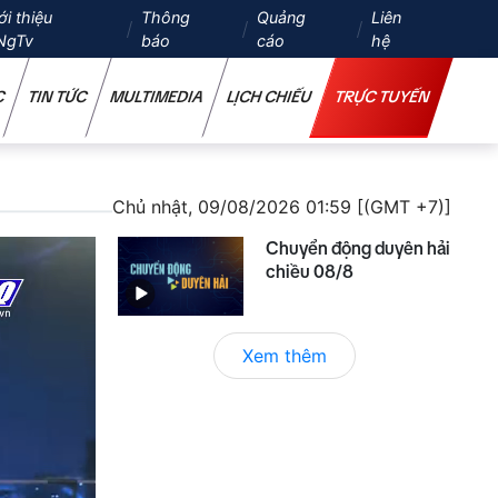
ới thiệu
Thông
Quảng
Liên
NgTv
báo
cáo
hệ
C
TIN TỨC
MULTIMEDIA
LỊCH CHIẾU
TRỰC TUYẾN
Chủ nhật, 09/08/2026 01:59 [(GMT +7)]
Chuyển động duyên hải
chiều 08/8
Xem thêm