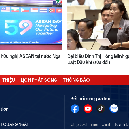
h hữu nghị ASEAN tại nước Nga
Đại biểu Đinh Thị Hồng Minh g
Luật Dầu khí (sửa đổi)
I THIỆU
LỊCH PHÁT SÓNG
THÔNG BÁO
Kết nối mạng xã hội
ision
NH QUẢNG NGÃI
Chịu trách nhiệm chính:
Huỳnh Đ