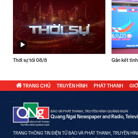
Thời sự tối 08/8
Gắn kết tìn
TRANG CHỦ
TRUYỀN HÌNH
PHÁT THANH
GIỚ
BÁO VÀ PHÁT THANH, TRUYỀN HÌNH QUẢNG NGÃI
Quang Ngai Newspaper and Radio, Telev
TRANG THÔNG TIN ĐIỆN TỬ BÁO VÀ PHÁT THANH, TRUYỀN HÌ