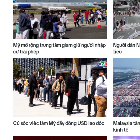
Mỹ mở rộng trung tâm giam giữ người nhập
Người dân Nh
cư trái phép
tiêu
Cú sốc việc làm Mỹ đẩy đồng USD lao dốc
Malaysia tă
kinh tế