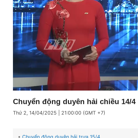
Loaded
:
Mute
2.24%
Chuyển động duyên hải chiều 14/4
Thứ 2, 14/04/2025 | 21:00:00 (GMT +7)
Chuyển động duyên hải trưa 15/4