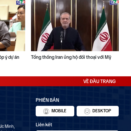
óp ý dự án
Tổng thống Iran ủng hộ đối thoại với Mỹ
VỀ ĐẦU TRANG
PHIÊN BẢN
MOBILE
DESKTOP
Liên kết
ức Minh,