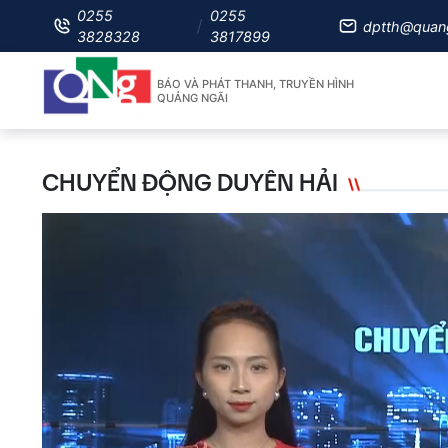
0255
0255
dptth@quan
3828328
3817899
BÁO VÀ PHÁT THANH, TRUYỀN HÌNH
QUẢNG NGÃI
CHUYỂN ĐỘNG DUYÊN HẢI