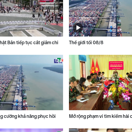
ật Bản tiếp tục cắt giảm chi
Thế giới tối 08/8
ng cường khả năng phục hồi
Mở rộng phạm vi tìm kiếm hài cố