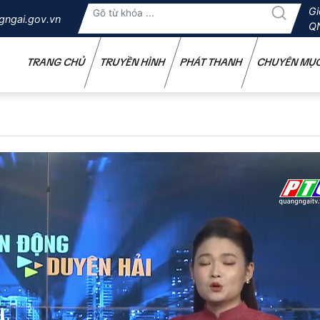
Gi
gngai.gov.vn
Q
TRANG CHỦ
TRUYỀN HÌNH
PHÁT THANH
CHUYÊN MỤ