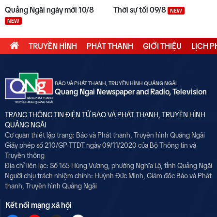
Quảng Ngãi ngày mới 10/8
Thời sự tối 09/8
NEW
NEW
TRUYỀN HÌNH
PHÁT THANH
GIỚI THIỆU
LỊCH 
BÁO VÀ PHÁT THANH, TRUYỀN HÌNH QUẢNG NGÃI
Quang Ngai Newspaper and Radio, Television
TRANG THÔNG TIN ĐIỆN TỬ BÁO VÀ PHÁT THANH, TRUYỀN HÌNH
QUẢNG NGÃI
Cơ quan thiết lập trang: Báo và Phát thanh, Truyền hình Quảng Ngãi
Giấy phép số 210/GP-TTĐT ngày 09/11/2020 của Bộ Thông tin và
Truyền thông
Địa chỉ liên lạc: Số 165 Hùng Vương, phường Nghĩa Lộ, tỉnh Quảng Ngãi
Người chịu trách nhiệm chính:
Huỳnh Đức Minh, Giám đốc Báo và Phát
thanh, Truyền hình Quảng Ngãi
Kết nối mạng xã hội