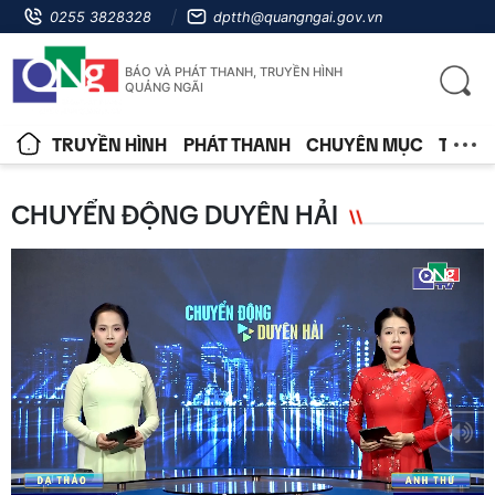
0255 3828328
dptth@quangngai.gov.vn
BÁO VÀ PHÁT THANH, TRUYỀN HÌNH
QUẢNG NGÃI
TRUYỀN HÌNH
PHÁT THANH
CHUYÊN MỤC
TIN T
CHUYỂN ĐỘNG DUYÊN HẢI