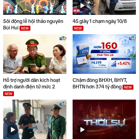
Sôi động lễ hội thảo nguyên
45 giây 1 chạm ngày 10/8
Bùi Hui
NEW
NEW
Hỗ trợ người dân kích hoạt
Chậm đóng BHXH, BHYT,
định danh điện tử mức 2
BHTN hơn 374 tỷ đồng
NEW
NEW