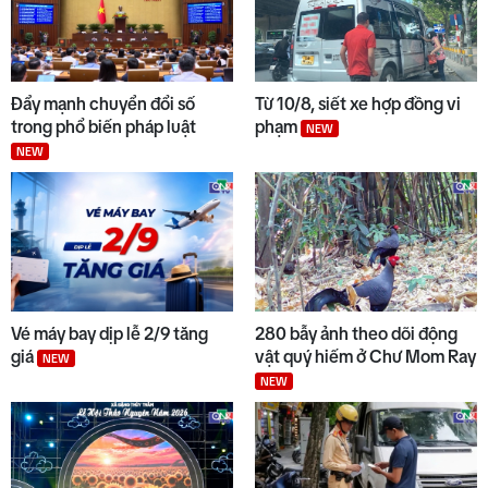
Đẩy mạnh chuyển đổi số
Từ 10/8, siết xe hợp đồng vi
trong phổ biến pháp luật
phạm
NEW
NEW
Vé máy bay dịp lễ 2/9 tăng
280 bẫy ảnh theo dõi động
giá
vật quý hiếm ở Chư Mom Ray
NEW
NEW