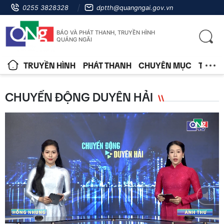
0255 3828328
dptth@quangngai.gov.vn
BÁO VÀ PHÁT THANH, TRUYỀN HÌNH
QUẢNG NGÃI
TRUYỀN HÌNH
PHÁT THANH
CHUYÊN MỤC
TIN T
CHUYỂN ĐỘNG DUYÊN HẢI