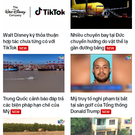
Walt Disney ký thỏa thuận
Nhiều chuyến bay tại Đức
hợp tác chưa từng có với
chuyển hướng do vật thể lạ
TikTok
gần đường băng
NEW
NEW
Trung Quốc cảnh báo đáp trả
Mỹ truy tố nghi phạm bị bắt
các biện pháp hạn chế của
tại sân golf của Tổng thống
Mỹ
Donald Trump
NEW
NEW