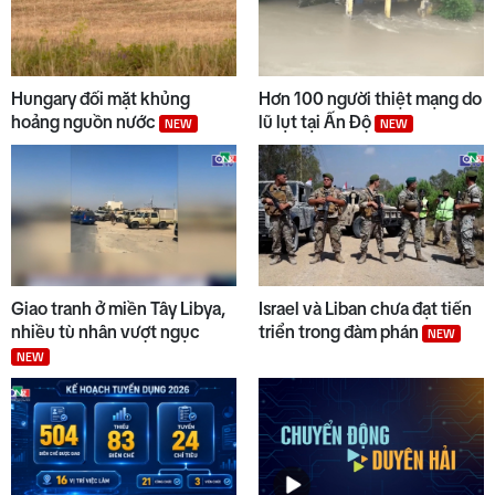
Hungary đối mặt khủng
Hơn 100 người thiệt mạng do
hoảng nguồn nước
lũ lụt tại Ấn Độ
NEW
NEW
Giao tranh ở miền Tây Libya,
Israel và Liban chưa đạt tiến
nhiều tù nhân vượt ngục
triển trong đàm phán
NEW
NEW