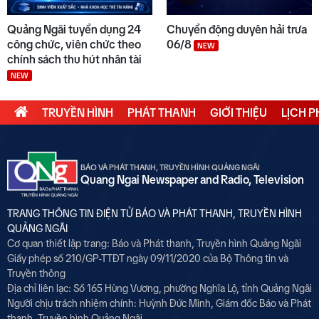
Quảng Ngãi tuyển dụng 24
Chuyển động duyên hải trưa
công chức, viên chức theo
06/8
NEW
chính sách thu hút nhân tài
NEW
TRUYỀN HÌNH
PHÁT THANH
GIỚI THIỆU
LỊCH 
BÁO VÀ PHÁT THANH, TRUYỀN HÌNH QUẢNG NGÃI
Quang Ngai Newspaper and Radio, Television
TRANG THÔNG TIN ĐIỆN TỬ BÁO VÀ PHÁT THANH, TRUYỀN HÌNH
QUẢNG NGÃI
Cơ quan thiết lập trang: Báo và Phát thanh, Truyền hình Quảng Ngãi
Giấy phép số 210/GP-TTĐT ngày 09/11/2020 của Bộ Thông tin và
Truyền thông
Địa chỉ liên lạc: Số 165 Hùng Vương, phường Nghĩa Lộ, tỉnh Quảng Ngãi
Người chịu trách nhiệm chính:
Huỳnh Đức Minh, Giám đốc Báo và Phát
thanh, Truyền hình Quảng Ngãi