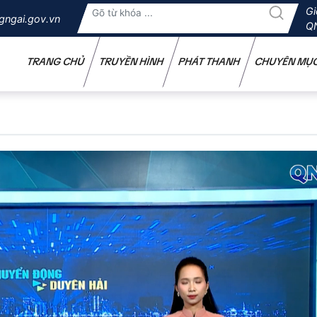
Gi
gngai.gov.vn
Q
TRANG CHỦ
TRUYỀN HÌNH
PHÁT THANH
CHUYÊN MỤ