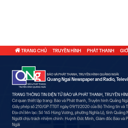
TRANG CHỦ
TRUYỀN HÌNH
PHÁT THANH
GIỚ
BÁO VÀ PHÁT THANH, TRUYỀN HÌNH QUẢNG NGÃI
Quang Ngai Newspaper and Radio, Telev
TRANG THÔNG TIN ĐIỆN TỬ BÁO VÀ PHÁT THANH, TRUYỀN HÌ
Cơ quan thiết lập trang: Báo và Phát thanh, Truyền hình Quảng Ng
Giấy phép số 210/GP-TTĐT ngày 09/11/2020 của Bộ Thông tin và 
Địa chỉ liên lạc: Số 165 Hùng Vương, phường Nghĩa Lộ, tỉnh Quảng 
Người chịu trách nhiệm chính:
Huỳnh Đức Minh, Giám đốc Báo và P
Ngãi