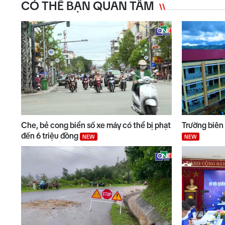
CÓ THỂ BẠN QUAN TÂM
Che, bẻ cong biển số xe máy có thể bị phạt
Trường biên
đến 6 triệu đồng
NEW
NEW