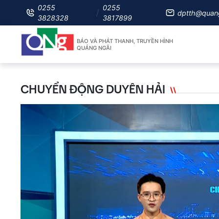
0255
0255
dptth@quan
3828328
3817899
BÁO VÀ PHÁT THANH, TRUYỀN HÌNH
QUẢNG NGÃI
CHUYỂN ĐỘNG DUYÊN HẢI