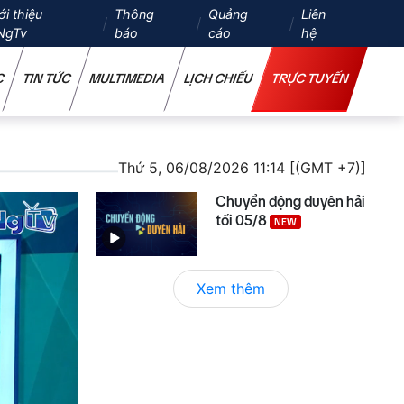
ới thiệu
Thông
Quảng
Liên
NgTv
báo
cáo
hệ
C
TIN TỨC
MULTIMEDIA
LỊCH CHIẾU
TRỰC TUYẾN
Thứ 5, 06/08/2026 11:14 [(GMT +7)]
Chuyển động duyên hải
tối 05/8
NEW
Xem thêm