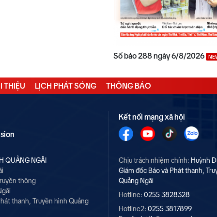
Số báo 288 ngày 6/8/2026
NE
I THIỆU
LỊCH PHÁT SÓNG
THÔNG BÁO
Kết nối mạng xã hội
ision
NH QUẢNG NGÃI
Chịu trách nhiệm chính:
Huỳnh Đ
ãi
Giám đốc Báo và Phát thanh, Tru
Truyền thông
Quảng Ngãi
Ngãi
Hotline:
0255 3828328
hát thanh, Truyền hình Quảng
Hotline2:
0255 3817899