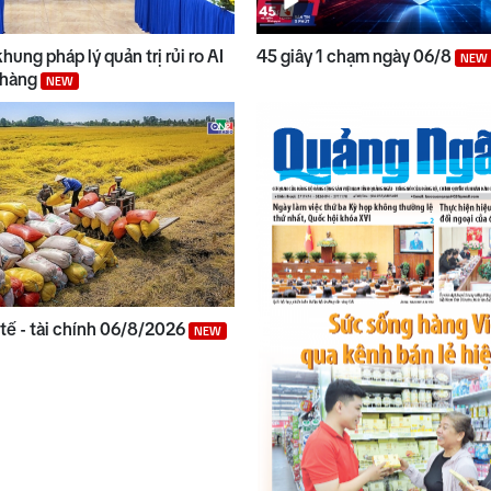
hung pháp lý quản trị rủi ro AI
45 giây 1 chạm ngày 06/8
NEW
 hàng
NEW
 tế - tài chính 06/8/2026
NEW