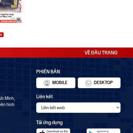
W
VỀ ĐẦU TRANG
PHIÊN BẢN
MOBILE
DESKTOP
Liên kết
ức Minh,
yền hình
Tải ứng dụng