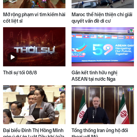
Mở rộng phạm vi tìm kiếm hài
Maroc thể hiện thiện chí giải
cốt liệt sĩ
quyết vấn đề di cư
Thời sự tối 08/8
Gắn kết tình hữu nghị
ASEAN tại nước Nga
Đại biểu Đinh Thị Hồng Minh
Tổng thống Iran ủng hộ đối
góp ý dự án Luật Dầu khí (sửa
thoại với Mỹ