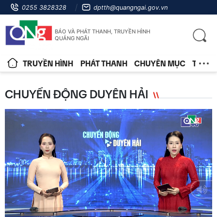
0255 3828328
dptth@quangngai.gov.vn
BÁO VÀ PHÁT THANH, TRUYỀN HÌNH
QUẢNG NGÃI
TRUYỀN HÌNH
PHÁT THANH
CHUYÊN MỤC
TIN T
CHUYỂN ĐỘNG DUYÊN HẢI