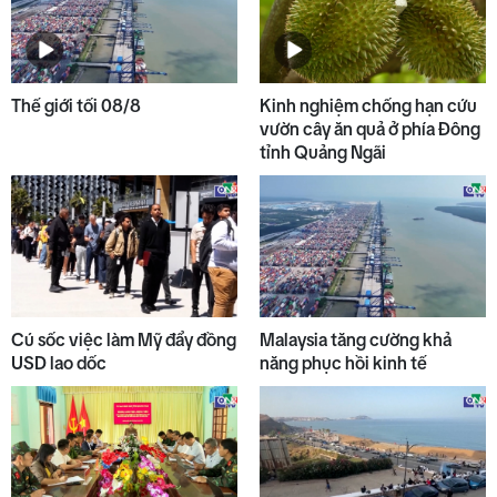
Thế giới tối 08/8
Kinh nghiệm chống hạn cứu
vườn cây ăn quả ở phía Đông
tỉnh Quảng Ngãi
Cú sốc việc làm Mỹ đẩy đồng
Malaysia tăng cường khả
USD lao dốc
năng phục hồi kinh tế