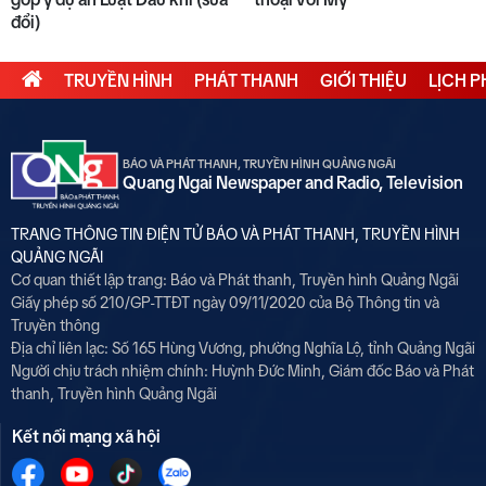
đổi)
TRUYỀN HÌNH
PHÁT THANH
GIỚI THIỆU
LỊCH 
BÁO VÀ PHÁT THANH, TRUYỀN HÌNH QUẢNG NGÃI
Quang Ngai Newspaper and Radio, Television
TRANG THÔNG TIN ĐIỆN TỬ BÁO VÀ PHÁT THANH, TRUYỀN HÌNH
QUẢNG NGÃI
Cơ quan thiết lập trang: Báo và Phát thanh, Truyền hình Quảng Ngãi
Giấy phép số 210/GP-TTĐT ngày 09/11/2020 của Bộ Thông tin và
Truyền thông
Địa chỉ liên lạc: Số 165 Hùng Vương, phường Nghĩa Lộ, tỉnh Quảng Ngãi
Người chịu trách nhiệm chính:
Huỳnh Đức Minh, Giám đốc Báo và Phát
thanh, Truyền hình Quảng Ngãi
Kết nối mạng xã hội