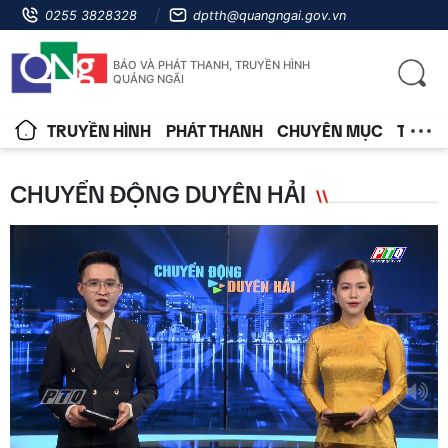
0255 3828328
dptth@quangngai.gov.vn
BÁO VÀ PHÁT THANH, TRUYỀN HÌNH
QUẢNG NGÃI
TRUYỀN HÌNH
PHÁT THANH
CHUYÊN MỤC
TIN T
CHUYỂN ĐỘNG DUYÊN HẢI