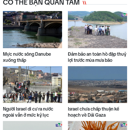
CÓ THỂ BẠN QUAN TÂM
Mực nước sông Danube
Đảm bảo an toàn hồ đập thuỷ
xuống thấp
lợi trước mùa mưa bão
Người Israel di cư ra nước
Israel chưa chấp thuận kế
ngoài vẫn ở mức kỷ lục
hoạch về Dải Gaza