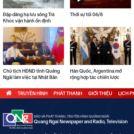
Đập dâng hạ lưu sông Trà
Thời sự tối 06/8
Khúc vận hành ổn định
Chủ tịch HĐND tỉnh Quảng
Hàn Quốc, Argentina mở
Ngãi làm việc tại Nhật Bản
rộng hợp tác chiến lược
TRUYỀN HÌNH
PHÁT THANH
GIỚI THIỆU
LỊCH 
BÁO VÀ PHÁT THANH, TRUYỀN HÌNH QUẢNG NGÃI
Quang Ngai Newspaper and Radio, Television