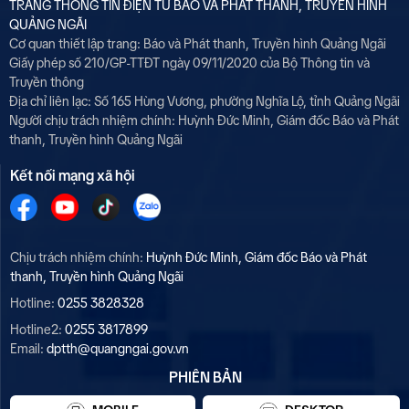
TRANG THÔNG TIN ĐIỆN TỬ BÁO VÀ PHÁT THANH, TRUYỀN HÌNH
QUẢNG NGÃI
Cơ quan thiết lập trang: Báo và Phát thanh, Truyền hình Quảng Ngãi
Giấy phép số 210/GP-TTĐT ngày 09/11/2020 của Bộ Thông tin và
Truyền thông
Địa chỉ liên lạc: Số 165 Hùng Vương, phường Nghĩa Lộ, tỉnh Quảng Ngãi
Người chịu trách nhiệm chính:
Huỳnh Đức Minh, Giám đốc Báo và Phát
thanh, Truyền hình Quảng Ngãi
Kết nối mạng xã hội
Chịu trách nhiệm chính:
Huỳnh Đức Minh, Giám đốc Báo và Phát
thanh, Truyền hình Quảng Ngãi
Hotline:
0255 3828328
Hotline2:
0255 3817899
Email:
dptth@quangngai.gov.vn
PHIÊN BẢN