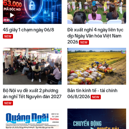
45 giây 1 chạm ngày 06/8
Đề xuất nghỉ 4 ngày liên tục
dịp Ngày Văn hóa Việt Nam
NEW
2026
NEW
Bộ Nội vụ đề xuất 2 phương
Bản tin kinh tế - tài chính
án nghỉ Tết Nguyên đán 2027
06/8/2026
NEW
NEW