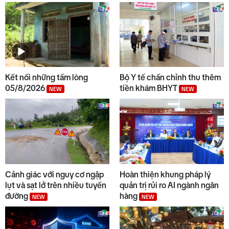
Kết nối những tấm lòng
Bộ Y tế chấn chỉnh thu thêm
05/8/2026
tiền khám BHYT
NEW
NEW
Cảnh giác với nguy cơ ngập
Hoàn thiện khung pháp lý
lụt và sạt lở trên nhiều tuyến
quản trị rủi ro AI ngành ngân
đường
hàng
NEW
NEW