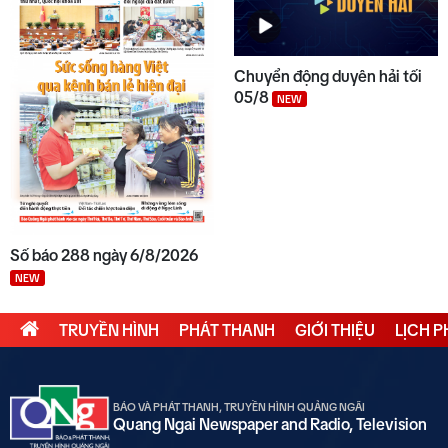
Chuyển động duyên hải tối
05/8
NEW
Số báo 288 ngày 6/8/2026
NEW
TRUYỀN HÌNH
PHÁT THANH
GIỚI THIỆU
LỊCH 
BÁO VÀ PHÁT THANH, TRUYỀN HÌNH QUẢNG NGÃI
Quang Ngai Newspaper and Radio, Television