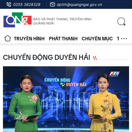
0255 3828328
dptth@quangngai.gov.vn
BÁO VÀ PHÁT THANH, TRUYỀN HÌNH
QUẢNG NGÃI
TRUYỀN HÌNH
PHÁT THANH
CHUYÊN MỤC
TIN T
CHUYỂN ĐỘNG DUYÊN HẢI