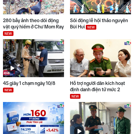
280 bẫy ảnh theo dõi động
Sôi động lễ hội thảo nguyên
vật quý hiếm ở Chư Mom Ray
Bùi Hui
NEW
NEW
45 giây 1 chạm ngày 10/8
Hỗ trợ người dân kích hoạt
định danh điện tử mức 2
NEW
NEW