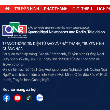
TRUYỀN HÌNH
PHÁT THANH
GIỚI THIỆU
LỊCH 
BÁO VÀ PHÁT THANH, TRUYỀN HÌNH QUẢNG NGÃI
Quang Ngai Newspaper and Radio, Television
TRANG THÔNG TIN ĐIỆN TỬ BÁO VÀ PHÁT THANH, TRUYỀN HÌNH
QUẢNG NGÃI
Cơ quan thiết lập trang: Báo và Phát thanh, Truyền hình Quảng Ngãi
Giấy phép số 210/GP-TTĐT ngày 09/11/2020 của Bộ Thông tin và
Truyền thông
Địa chỉ liên lạc: Số 165 Hùng Vương, phường Nghĩa Lộ, tỉnh Quảng Ngãi
Người chịu trách nhiệm chính:
Huỳnh Đức Minh, Giám đốc Báo và Phát
thanh, Truyền hình Quảng Ngãi
Kết nối mạng xã hội