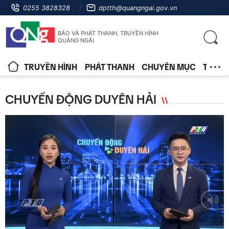
0255 3828328
dptth@quangngai.gov.vn
BÁO VÀ PHÁT THANH, TRUYỀN HÌNH
QUẢNG NGÃI
TRUYỀN HÌNH
PHÁT THANH
CHUYÊN MỤC
TIN T
CHUYỂN ĐỘNG DUYÊN HẢI