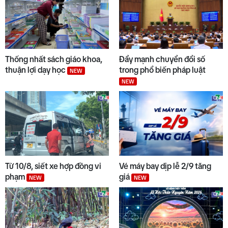
Thống nhất sách giáo khoa,
Đẩy mạnh chuyển đổi số
thuận lợi dạy học
trong phổ biến pháp luật
NEW
NEW
Từ 10/8, siết xe hợp đồng vi
Vé máy bay dịp lễ 2/9 tăng
phạm
giá
NEW
NEW