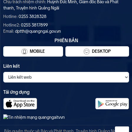
Chịu trách nhiệm chính:
Huỳnh Đức Minh, Giám đốc Báo và Phát
thanh, Truyền hình Quảng Ngãi
Hotline:
0255 3828328
Hotline2:
0255 3817899
Email:
dptth@quangngai.gov.vn
PHIÊN BẢN
MOBILE
DESKTOP
Liên kết
Tải ứng dụng
Bản quyền thuộc về Báo và Phát thanh, Truyền hình Quảng Ngãi. Mọi