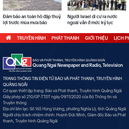
Đảm bảo an toàn hồ đập thuỷ
Người Israel di cư ra nước
lợi trước mùa mưa bão
ngoài vẫn ở mức kỷ lục
TRUYỀN HÌNH
PHÁT THANH
GIỚI THIỆU
LỊCH 
BÁO VÀ PHÁT THANH, TRUYỀN HÌNH QUẢNG NGÃI
Quang Ngai Newspaper and Radio, Television
TRANG THÔNG TIN ĐIỆN TỬ BÁO VÀ PHÁT THANH, TRUYỀN HÌNH
QUẢNG NGÃI
Cơ quan thiết lập trang: Báo và Phát thanh, Truyền hình Quảng Ngãi
Giấy phép số 210/GP-TTĐT ngày 09/11/2020 của Bộ Thông tin và
Truyền thông
Địa chỉ liên lạc: Số 165 Hùng Vương, phường Nghĩa Lộ, tỉnh Quảng Ngãi
Người chịu trách nhiệm chính:
Huỳnh Đức Minh, Giám đốc Báo và Phát
thanh, Truyền hình Quảng Ngãi