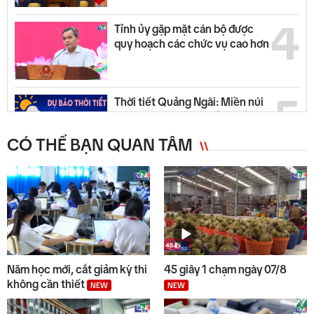
4
Tỉnh ủy gặp mặt cán bộ được
quy hoạch các chức vụ cao hơn
5
Thời tiết Quảng Ngãi: Miền núi
có mưa dông, đồng bằng nắng
ráo
CÓ THỂ BẠN QUAN TÂM
6
Quyết liệt tháo gỡ các dự án tồn
đọng, kéo dài
7
Trường biên giới sẵn sàng đón
năm học mới
Năm học mới, cắt giảm kỳ thi
45 giây 1 chạm ngày 07/8
không cần thiết
NEW
NEW