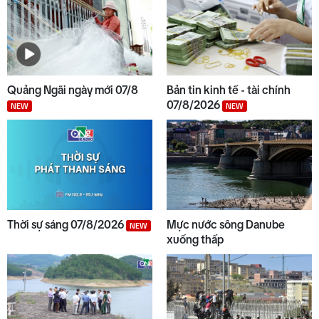
8
Bộ Y tế chấn chỉnh thu thêm
tiền khám BHYT
9
Chuyển động duyên hải tối 05/8
Quảng Ngãi ngày mới 07/8
Bản tin kinh tế - tài chính
07/8/2026
NEW
NEW
10
Hơn 100 người thiệt mạng do lũ
lụt tại Ấn Độ
Thời sự sáng 07/8/2026
Mực nước sông Danube
NEW
xuống thấp