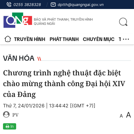
0255 3828328
dptth@quangngai.gov.vn
BÁO VÀ PHÁT THANH, TRUYỀN HÌNH
QUẢNG NGÃI
TRUYỀN HÌNH
PHÁT THANH
CHUYÊN MỤC
TIN T
VĂN HÓA
Chương trình nghệ thuật đặc biệt
chào mừng thành công Đại hội XIV
của Đảng
Thứ 7, 24/01/2026 | 13:44:42 [(GMT +7)]
A
PV
A
In