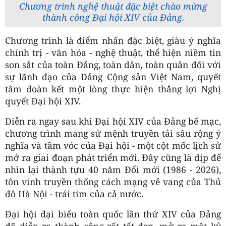
Chương trình nghệ thuật đặc biệt chào mừng
thành công Đại hội XIV của Đảng.
Chương trình là điểm nhấn đặc biệt, giàu ý nghĩa
chính trị - văn hóa - nghệ thuật, thể hiện niềm tin
son sắt của toàn Đảng, toàn dân, toàn quân đối với
sự lãnh đạo của Đảng Cộng sản Việt Nam, quyết
tâm đoàn kết một lòng thực hiện thắng lợi Nghị
quyết Đại hội XIV.
Diễn ra ngay sau khi Đại hội XIV của Đảng bế mạc,
chương trình mang sứ mệnh truyền tải sâu rộng ý
nghĩa và tầm vóc của Đại hội - một cột mốc lịch sử
mở ra giai đoạn phát triển mới. Đây cũng là dịp để
nhìn lại thành tựu 40 năm Đổi mới (1986 - 2026),
tôn vinh truyền thống cách mạng vẻ vang của Thủ
đô Hà Nội - trái tim của cả nước.
Đại hội đại biểu toàn quốc lần thứ XIV của Đảng
đã diễn ra thành công rất tốt đẹp, mở ra một kỷ