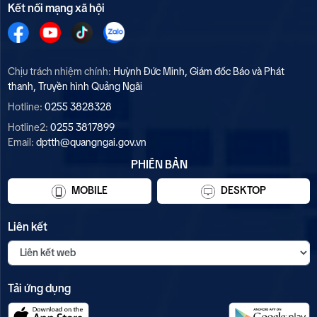
Kết nối mạng xã hội
Chịu trách nhiệm chính:
Huỳnh Đức Minh, Giám đốc Báo và Phát
thanh, Truyền hình Quảng Ngãi
Hotline:
0255 3828328
Hotline2:
0255 3817899
Email:
dptth@quangngai.gov.vn
PHIÊN BẢN
MOBILE
DESKTOP
Liên kết
Tải ứng dụng