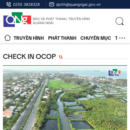
0255 3828328
dptth@quangngai.gov.vn
BÁO VÀ PHÁT THANH, TRUYỀN HÌNH
QUẢNG NGÃI
TRUYỀN HÌNH
PHÁT THANH
CHUYÊN MỤC
TIN T
CHECK IN OCOP