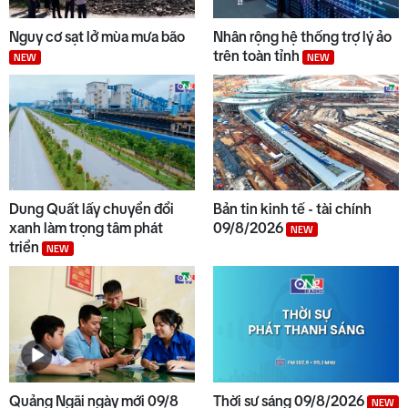
Nguy cơ sạt lở mùa mưa bão
Nhân rộng hệ thống trợ lý ảo
trên toàn tỉnh
NEW
NEW
Dung Quất lấy chuyển đổi
Bản tin kinh tế - tài chính
xanh làm trọng tâm phát
09/8/2026
NEW
triển
NEW
Quảng Ngãi ngày mới 09/8
Thời sự sáng 09/8/2026
NEW