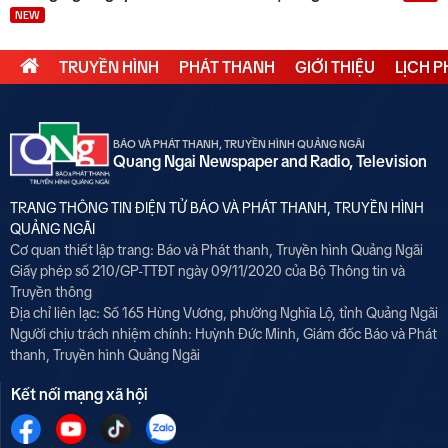
NEW
TRUYỀN HÌNH
PHÁT THANH
GIỚI THIỆU
LỊCH 
BÁO VÀ PHÁT THANH, TRUYỀN HÌNH QUẢNG NGÃI
Quang Ngai Newspaper and Radio, Television
TRANG THÔNG TIN ĐIỆN TỬ BÁO VÀ PHÁT THANH, TRUYỀN HÌNH
QUẢNG NGÃI
Cơ quan thiết lập trang: Báo và Phát thanh, Truyền hình Quảng Ngãi
Giấy phép số 210/GP-TTĐT ngày 09/11/2020 của Bộ Thông tin và
Truyền thông
Địa chỉ liên lạc: Số 165 Hùng Vương, phường Nghĩa Lộ, tỉnh Quảng Ngãi
Người chịu trách nhiệm chính:
Huỳnh Đức Minh, Giám đốc Báo và Phát
thanh, Truyền hình Quảng Ngãi
Kết nối mạng xã hội