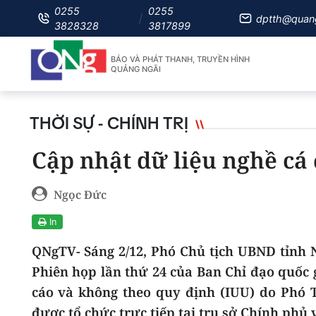
0255
0255
dptth@quan
3828328
3817899
BÁO VÀ PHÁT THANH, TRUYỀN HÌNH
QUẢNG NGÃI
THỜI SỰ - CHÍNH TRỊ
Cập nhật dữ liệu nghề cá đ
Ngọc Đức
In
QNgTV- Sáng 2/12, Phó Chủ tịch UBND tỉnh 
Phiên họp lần thứ 24 của Ban Chỉ đạo quốc 
cáo và không theo quy định (IUU) do Phó 
được tổ chức trực tiếp tại trụ sở Chính phủ 