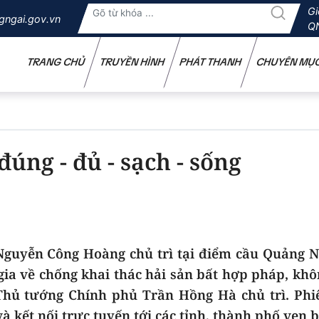
Gi
gngai.gov.vn
Q
TRANG CHỦ
TRUYỀN HÌNH
PHÁT THANH
CHUYÊN MỤ
úng - đủ - sạch - sống
Nguyễn Công Hoàng chủ trì tại điểm cầu Quảng N
gia về chống khai thác hải sản bất hợp pháp, kh
Thủ tướng Chính phủ Trần Hồng Hà chủ trì. Phi
và kết nối trực tuyến tới các tỉnh, thành phố ven 