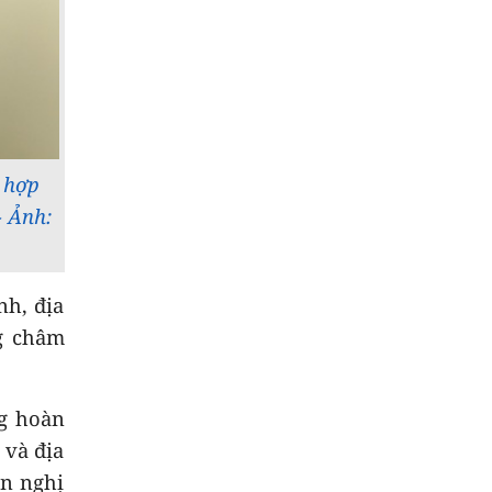
8
Thời sự tối 08/8
9
Thời sự chiều
08/8/2026
10
 hợp
Chuyển động duyên
hải chiều 08/8
- Ảnh:
nh, địa
ng châm
ng hoàn
 và địa
ến nghị