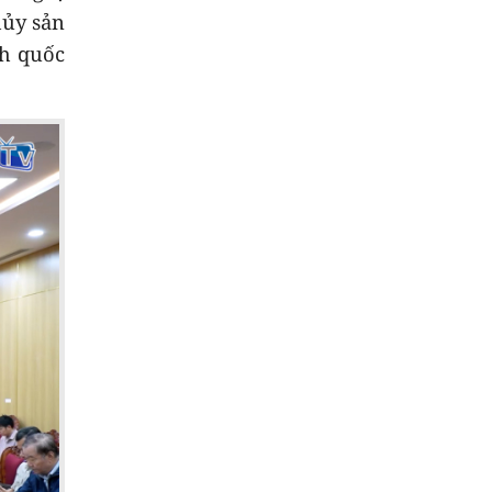
hủy sản
nh quốc