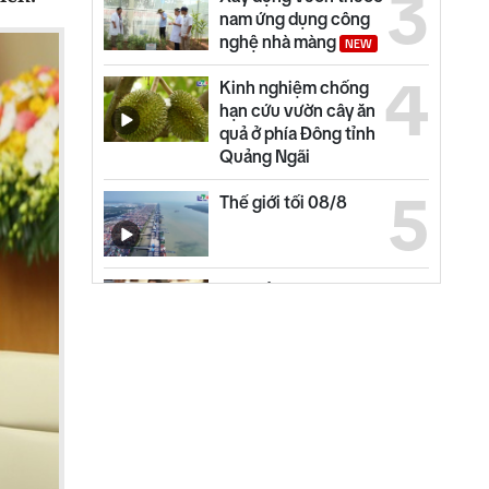
3
nam ứng dụng công
nghệ nhà màng
NEW
4
Kinh nghiệm chống
hạn cứu vườn cây ăn
quả ở phía Đông tỉnh
Quảng Ngãi
5
Thế giới tối 08/8
6
Đại biểu Đinh Thị
Hồng Minh góp ý dự
án Luật Dầu khí (sửa
đổi)
7
Quảng Ngãi ngày mới
09/8
NEW