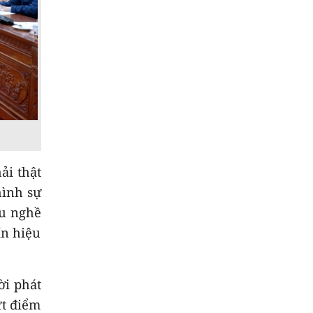
ải thật
hình sự
ệu nghề
ín hiệu
ời phát
ứt điểm