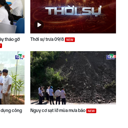
ày tháo gỡ
Thời sự trưa 09/8
NEW
W
 dụng công
Nguy cơ sạt lở mùa mưa bão
NEW