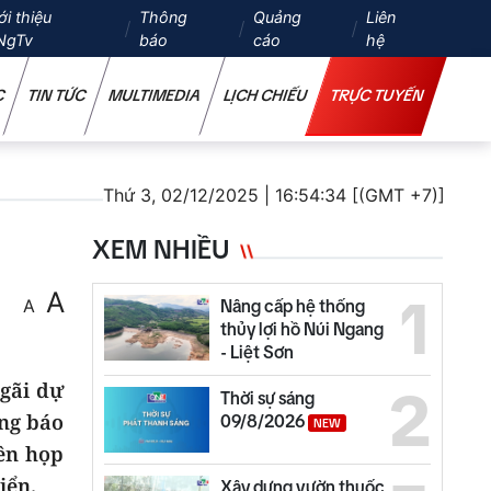
ới thiệu
Thông
Quảng
Liên
NgTv
báo
cáo
hệ
C
TIN TỨC
MULTIMEDIA
LỊCH CHIẾU
TRỰC TUYẾN
Thứ 3, 02/12/2025 | 16:54:34 [(GMT +7)]
XEM NHIỀU
A
1
A
Nâng cấp hệ thống
thủy lợi hồ Núi Ngang
- Liệt Sơn
gãi dự
2
Thời sự sáng
ông báo
09/8/2026
NEW
ên họp
biển.
Xây dựng vườn thuốc