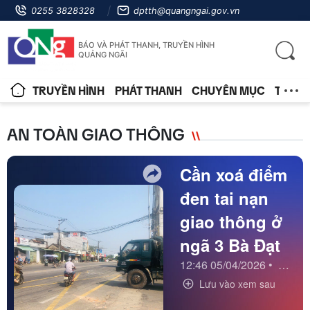
0255 3828328
dptth@quangngai.gov.vn
BÁO VÀ PHÁT THANH, TRUYỀN HÌNH
QUẢNG NGÃI
TRUYỀN HÌNH
PHÁT THANH
CHUYÊN MỤC
TIN T
AN TOÀN GIAO THÔNG