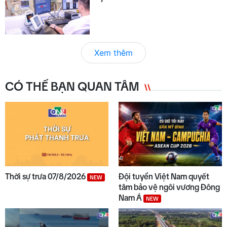
Xem thêm
CÓ THỂ BẠN QUAN TÂM
Thời sự trưa 07/8/2026
Đội tuyển Việt Nam quyết
NEW
tâm bảo vệ ngôi vương Đông
Nam Á
NEW