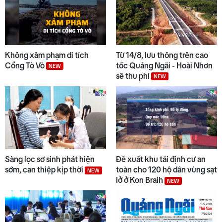
Không xâm phạm di tích
Từ 14/8, lưu thông trên cao
Cổng Tò Vò
tốc Quảng Ngãi - Hoài Nhơn
NEW
sẽ thu phí
NEW
Sàng lọc sơ sinh phát hiện
Đề xuất khu tái định cư an
sớm, can thiệp kịp thời
toàn cho 120 hộ dân vùng sạt
NEW
lở ở Kon Braih
NEW