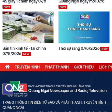
45 giây 1 chạm ngày 07/8
Quảng Ngãi ngày mới 07/8
NEW
NEW
Bản tin kinh tế - tài chính
Thời sự sáng 07/8/2026
NEW
07/8/2026
NEW
TRUYỀN HÌNH
PHÁT THANH
GIỚI THIỆU
LỊCH 
BÁO VÀ PHÁT THANH, TRUYỀN HÌNH QUẢNG NGÃI
Quang Ngai Newspaper and Radio, Television
TRANG THÔNG TIN ĐIỆN TỬ BÁO VÀ PHÁT THANH, TRUYỀN HÌNH
QUẢNG NGÃI