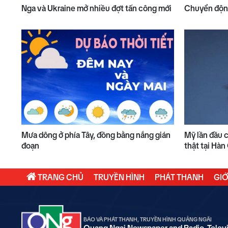
Nga và Ukraine mở nhiều đợt tấn công mới
Chuyển động
Mưa dông ở phía Tây, đồng bằng nắng gián
Mỹ lần đầu 
đoạn
thật tại Hà
TRANG CHỦ
TRUYỀN HÌNH
PHÁT THANH
GIỚ
BÁO VÀ PHÁT THANH, TRUYỀN HÌNH QUẢNG NGÃI