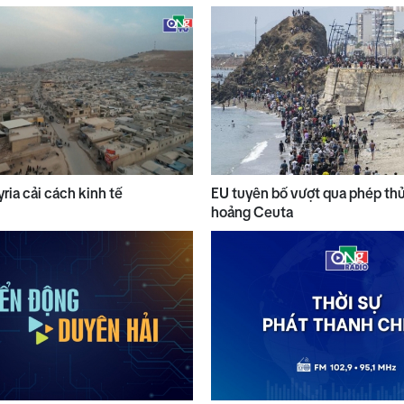
yria cải cách kinh tế
EU tuyên bố vượt qua phép th
hoảng Ceuta