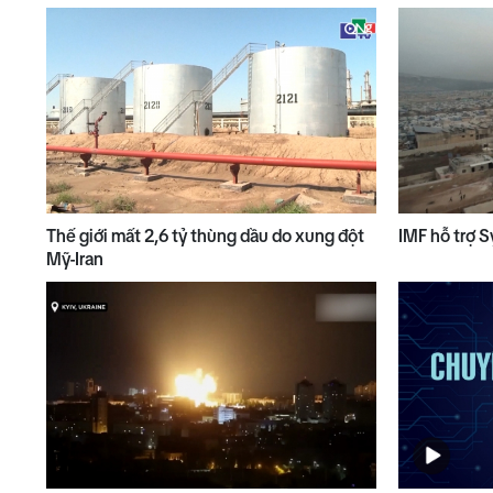
Thế giới mất 2,6 tỷ thùng dầu do xung đột
IMF hỗ trợ S
Mỹ-Iran