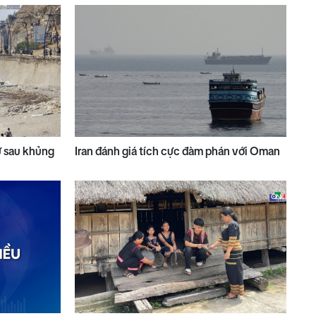
ử sau khủng
Iran đánh giá tích cực đàm phán với Oman