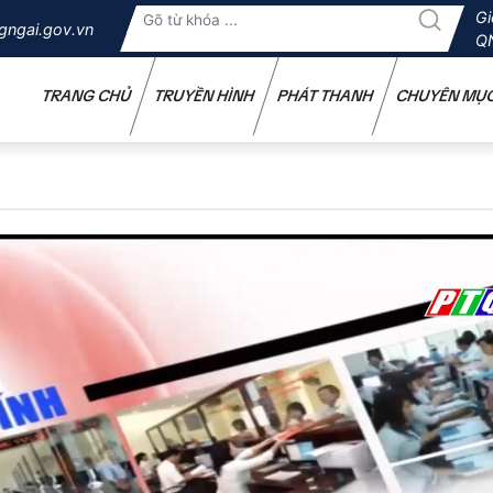
Gi
gngai.gov.vn
Q
TRANG CHỦ
TRUYỀN HÌNH
PHÁT THANH
CHUYÊN MỤ