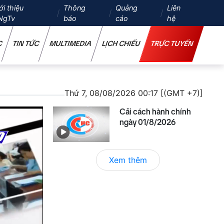
ới thiệu
Thông
Quảng
Liên
NgTv
báo
cáo
hệ
C
TIN TỨC
MULTIMEDIA
LỊCH CHIẾU
TRỰC TUYẾN
Thứ 7, 08/08/2026 00:17 [(GMT +7)]
Cải cách hành chính
ngày 01/8/2026
Xem thêm