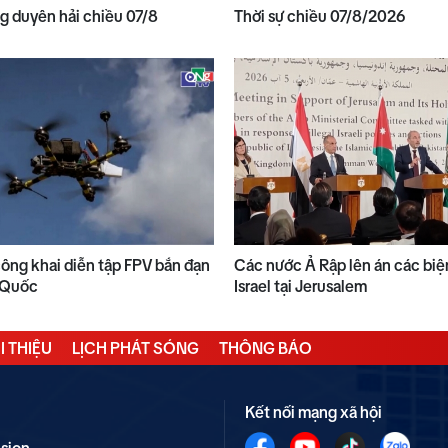
 duyên hải chiều 07/8
Thời sự chiều 07/8/2026
công khai diễn tập FPV bắn đạn
Các nước Ả Rập lên án các biệ
n Quốc
Israel tại Jerusalem
I THIỆU
LỊCH PHÁT SÓNG
THÔNG BÁO
Kết nối mạng xã hội