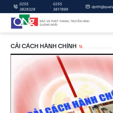
0255
0255
dptth@quan
3828328
3817899
BÁO VÀ PHÁT THANH, TRUYỀN HÌNH
QUẢNG NGÃI
CẢI CÁCH HÀNH CHÍNH