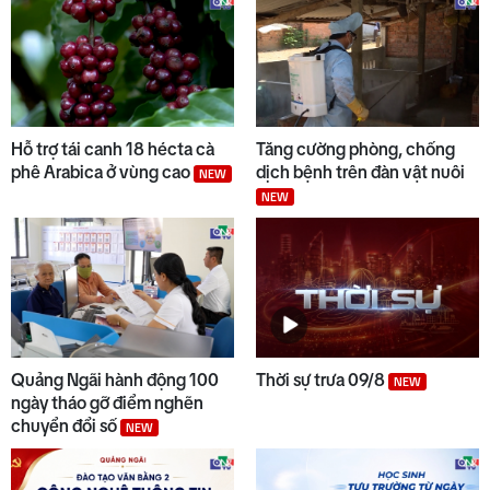
Hỗ trợ tái canh 18 hécta cà
Tăng cường phòng, chống
phê Arabica ở vùng cao
dịch bệnh trên đàn vật nuôi
NEW
NEW
Quảng Ngãi hành động 100
Thời sự trưa 09/8
NEW
ngày tháo gỡ điểm nghẽn
chuyển đổi số
NEW