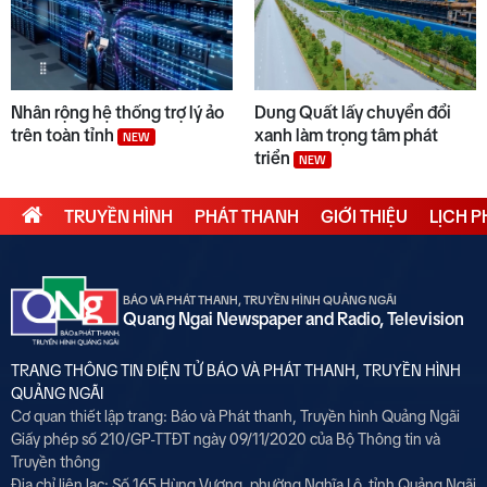
Nhân rộng hệ thống trợ lý ảo
Dung Quất lấy chuyển đổi
trên toàn tỉnh
xanh làm trọng tâm phát
NEW
triển
NEW
TRUYỀN HÌNH
PHÁT THANH
GIỚI THIỆU
LỊCH 
BÁO VÀ PHÁT THANH, TRUYỀN HÌNH QUẢNG NGÃI
Quang Ngai Newspaper and Radio, Television
TRANG THÔNG TIN ĐIỆN TỬ BÁO VÀ PHÁT THANH, TRUYỀN HÌNH
QUẢNG NGÃI
Cơ quan thiết lập trang: Báo và Phát thanh, Truyền hình Quảng Ngãi
Giấy phép số 210/GP-TTĐT ngày 09/11/2020 của Bộ Thông tin và
Truyền thông
Địa chỉ liên lạc: Số 165 Hùng Vương, phường Nghĩa Lộ, tỉnh Quảng Ngãi