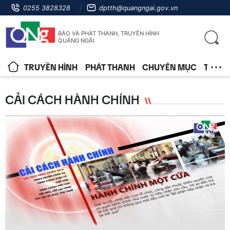
0255 3828328
dptth@quangngai.gov.vn
BÁO VÀ PHÁT THANH, TRUYỀN HÌNH
QUẢNG NGÃI
TRUYỀN HÌNH
PHÁT THANH
CHUYÊN MỤC
TIN T
CẢI CÁCH HÀNH CHÍNH