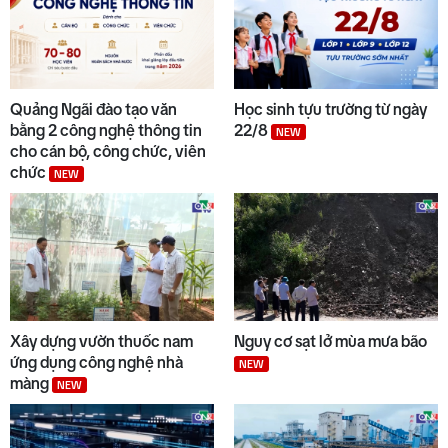
Quảng Ngãi đào tạo văn
Học sinh tựu trường từ ngày
bằng 2 công nghệ thông tin
22/8
NEW
cho cán bộ, công chức, viên
chức
NEW
Xây dựng vườn thuốc nam
Nguy cơ sạt lở mùa mưa bão
ứng dụng công nghệ nhà
NEW
màng
NEW