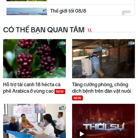
5
Thế giới tối 08/8
CÓ THỂ BẠN QUAN TÂM
6
Quảng Ngãi ngày mới 09/8
NEW
7
Đại biểu Đinh Thị Hồng Minh
góp ý dự án Luật Dầu khí (sửa
Hỗ trợ tái canh 18 hécta cà
Tăng cường phòng, chống
đổi)
phê Arabica ở vùng cao
dịch bệnh trên đàn vật nuôi
NEW
NEW
8
Thời sự tối 08/8