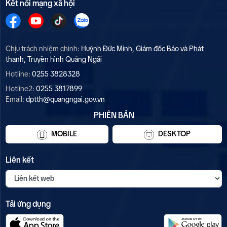
Kết nối mạng xã hội
Chịu trách nhiệm chính:
Huỳnh Đức Minh, Giám đốc Báo và Phát
thanh, Truyền hình Quảng Ngãi
Hotline:
0255 3828328
Hotline2:
0255 3817899
Email:
dptth@quangngai.gov.vn
PHIÊN BẢN
MOBILE
DESKTOP
Liên kết
Tải ứng dụng