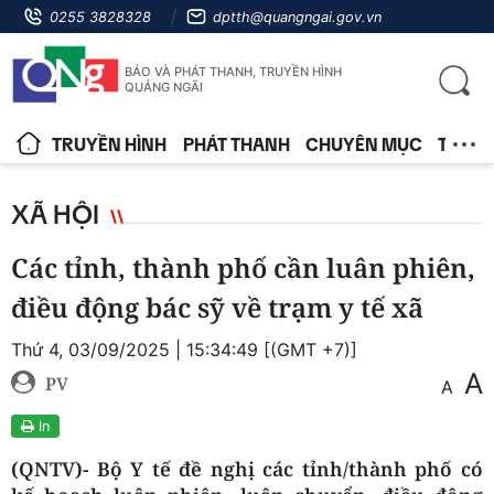
0255 3828328
dptth@quangngai.gov.vn
BÁO VÀ PHÁT THANH, TRUYỀN HÌNH
QUẢNG NGÃI
TRUYỀN HÌNH
PHÁT THANH
CHUYÊN MỤC
TIN T
XÃ HỘI
Các tỉnh, thành phố cần luân phiên,
điều động bác sỹ về trạm y tế xã
Thứ 4, 03/09/2025 | 15:34:49 [(GMT +7)]
A
PV
A
In
(QNTV)- Bộ Y tế đề nghị các tỉnh/thành phố có