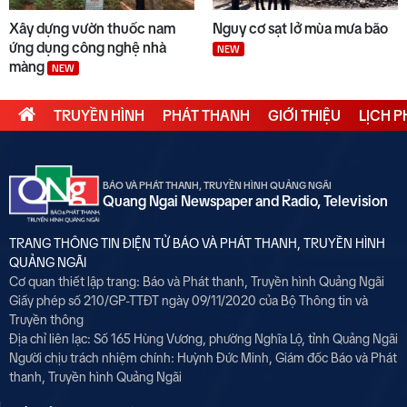
Xây dựng vườn thuốc nam
Nguy cơ sạt lở mùa mưa bão
ứng dụng công nghệ nhà
NEW
màng
NEW
TRUYỀN HÌNH
PHÁT THANH
GIỚI THIỆU
LỊCH 
BÁO VÀ PHÁT THANH, TRUYỀN HÌNH QUẢNG NGÃI
Quang Ngai Newspaper and Radio, Television
TRANG THÔNG TIN ĐIỆN TỬ BÁO VÀ PHÁT THANH, TRUYỀN HÌNH
QUẢNG NGÃI
Cơ quan thiết lập trang: Báo và Phát thanh, Truyền hình Quảng Ngãi
Giấy phép số 210/GP-TTĐT ngày 09/11/2020 của Bộ Thông tin và
Truyền thông
Địa chỉ liên lạc: Số 165 Hùng Vương, phường Nghĩa Lộ, tỉnh Quảng Ngãi
Người chịu trách nhiệm chính:
Huỳnh Đức Minh, Giám đốc Báo và Phát
thanh, Truyền hình Quảng Ngãi