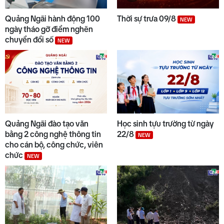
9
Thời sự chiều 08/8/2026
Quảng Ngãi hành động 100
Thời sự trưa 09/8
NEW
ngày tháo gỡ điểm nghẽn
chuyển đổi số
NEW
10
Chuyển động duyên hải chiều
08/8
Quảng Ngãi đào tạo văn
Học sinh tựu trường từ ngày
bằng 2 công nghệ thông tin
22/8
NEW
cho cán bộ, công chức, viên
chức
NEW