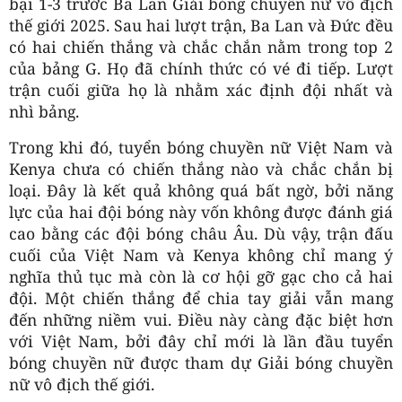
bại 1-3 trước Ba Lan Giải bóng chuyền nữ vô địch
thế giới 2025. Sau hai lượt trận, Ba Lan và Đức đều
có hai chiến thắng và chắc chắn nằm trong top 2
của bảng G. Họ đã chính thức có vé đi tiếp. Lượt
trận cuối giữa họ là nhằm xác định đội nhất và
nhì bảng.
Trong khi đó, tuyển bóng chuyền nữ Việt Nam và
Kenya chưa có chiến thắng nào và chắc chắn bị
loại. Đây là kết quả không quá bất ngờ, bởi năng
lực của hai đội bóng này vốn không được đánh giá
cao bằng các đội bóng châu Âu. Dù vậy, trận đấu
cuối của Việt Nam và Kenya không chỉ mang ý
nghĩa thủ tục mà còn là cơ hội gỡ gạc cho cả hai
đội. Một chiến thắng để chia tay giải vẫn mang
đến những niềm vui. Điều này càng đặc biệt hơn
với Việt Nam, bởi đây chỉ mới là lần đầu tuyển
bóng chuyền nữ được tham dự Giải bóng chuyền
nữ vô địch thế giới.