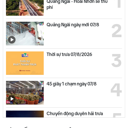
1
Quảng Ngãi - Hoài Nhơn sẽ thu
phí
2
Quảng Ngãi ngày mới 07/8
3
Thời sự trưa 07/8/2026
4
45 giây 1 chạm ngày 07/8
5
Chuyển động duyên hải trưa
07/8