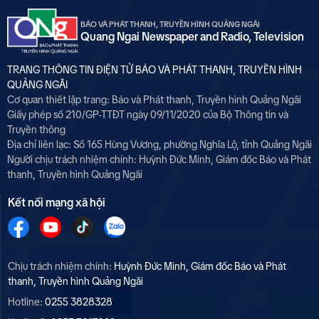
BÁO VÀ PHÁT THANH, TRUYỀN HÌNH QUẢNG NGÃI
Quang Ngai Newspaper and Radio, Television
TRANG THÔNG TIN ĐIỆN TỬ BÁO VÀ PHÁT THANH, TRUYỀN HÌNH
QUẢNG NGÃI
Cơ quan thiết lập trang: Báo và Phát thanh, Truyền hình Quảng Ngãi
Giấy phép số 210/GP-TTĐT ngày 09/11/2020 của Bộ Thông tin và
Truyền thông
Địa chỉ liên lạc: Số 165 Hùng Vương, phường Nghĩa Lộ, tỉnh Quảng Ngãi
Người chịu trách nhiệm chính:
Huỳnh Đức Minh, Giám đốc Báo và Phát
thanh, Truyền hình Quảng Ngãi
Kết nối mạng xã hội
Chịu trách nhiệm chính:
Huỳnh Đức Minh, Giám đốc Báo và Phát
thanh, Truyền hình Quảng Ngãi
Hotline:
0255 3828328