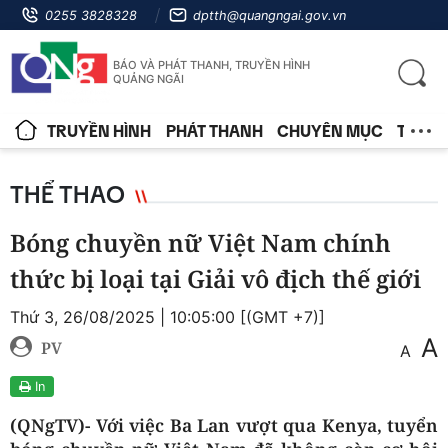
0255 3828328
dptth@quangngai.gov.vn
BÁO VÀ PHÁT THANH, TRUYỀN HÌNH
QUẢNG NGÃI
TRUYỀN HÌNH
PHÁT THANH
CHUYÊN MỤC
TIN T
THỂ THAO
Bóng chuyền nữ Việt Nam chính
thức bị loại tại Giải vô địch thế giới
Thứ 3, 26/08/2025 | 10:05:00 [(GMT +7)]
A
PV
A
In
(QNgTV)- Với việc Ba Lan vượt qua Kenya, tuyển