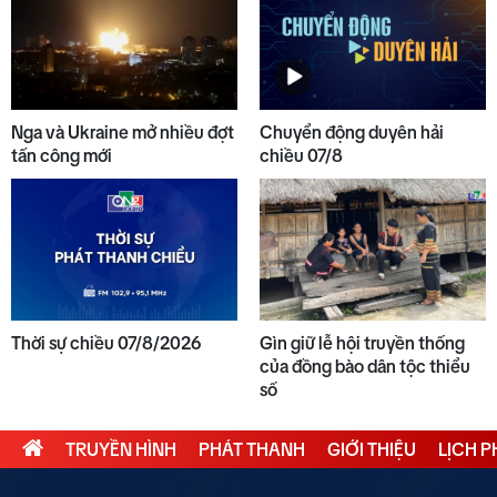
10
Thời sự chiều 07/8/2026
Nga và Ukraine mở nhiều đợt
Chuyển động duyên hải
tấn công mới
chiều 07/8
Thời sự chiều 07/8/2026
Gìn giữ lễ hội truyền thống
của đồng bào dân tộc thiểu
số
TRUYỀN HÌNH
PHÁT THANH
GIỚI THIỆU
LỊCH 