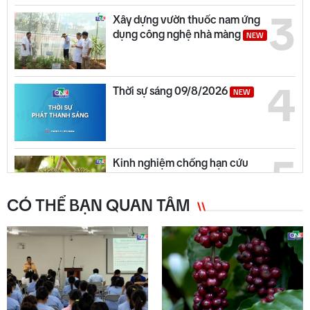
3
Xây dựng vườn thuốc nam ứng
dụng công nghệ nhà màng
NEW
4
Thời sự sáng 09/8/2026
NEW
5
Kinh nghiệm chống hạn cứu
vườn cây ăn quả ở phía Đông
tỉnh Quảng Ngãi
CÓ THỂ BẠN QUAN TÂM
6
Dung Quất lấy chuyển đổi xanh
làm trọng tâm phát triển
NEW
Quảng Ngãi ngày mới 09/8
NEW