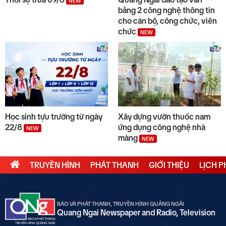
NEW
bằng 2 công nghệ thông tin
cho cán bộ, công chức, viên
chức
NEW
Học sinh tựu trường từ ngày
Xây dựng vườn thuốc nam
22/8
ứng dụng công nghệ nhà
NEW
màng
NEW
TRUYỀN HÌNH
PHÁT THANH
GIỚI THIỆU
LỊCH 
BÁO VÀ PHÁT THANH, TRUYỀN HÌNH QUẢNG NGÃI
Quang Ngai Newspaper and Radio, Television