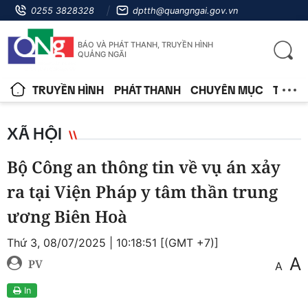
0255 3828328
dptth@quangngai.gov.vn
BÁO VÀ PHÁT THANH, TRUYỀN HÌNH
QUẢNG NGÃI
TRUYỀN HÌNH
PHÁT THANH
CHUYÊN MỤC
TIN T
XÃ HỘI
Bộ Công an thông tin về vụ án xảy
ra tại Viện Pháp y tâm thần trung
ương Biên Hoà
Thứ 3, 08/07/2025 | 10:18:51 [(GMT +7)]
A
PV
A
In