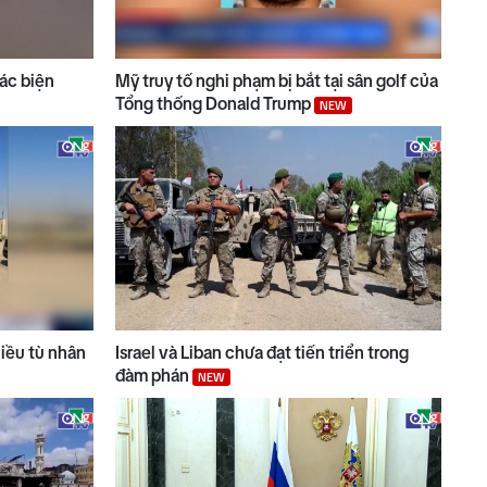
ác biện
Mỹ truy tố nghi phạm bị bắt tại sân golf của
Tổng thống Donald Trump
NEW
hiều tù nhân
Israel và Liban chưa đạt tiến triển trong
đàm phán
NEW