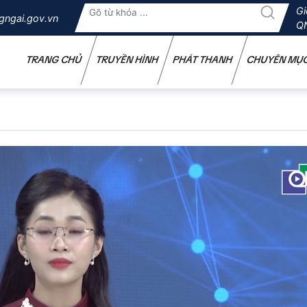
Gi
gngai.gov.vn
Q
TRANG CHỦ
TRUYỀN HÌNH
PHÁT THANH
CHUYÊN MỤ