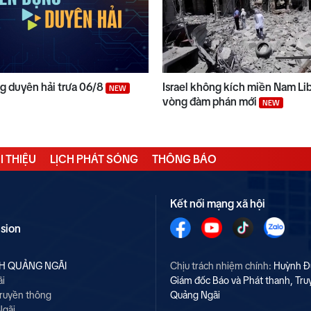
 duyên hải trưa 06/8
Israel không kích miền Nam Li
NEW
vòng đàm phán mới
NEW
I THIỆU
LỊCH PHÁT SÓNG
THÔNG BÁO
Kết nối mạng xã hội
ision
NH QUẢNG NGÃI
Chịu trách nhiệm chính:
Huỳnh Đ
ãi
Giám đốc Báo và Phát thanh, Tru
Truyền thông
Quảng Ngãi
Ngãi