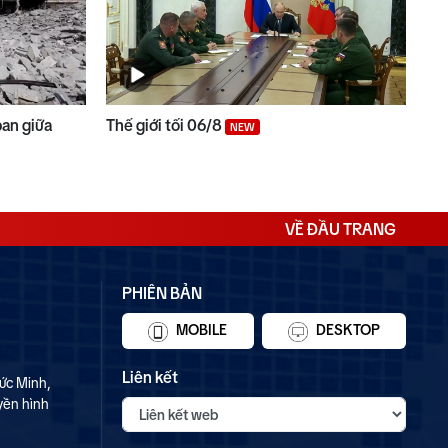
ban giữa
Thế giới tối 06/8
NEW
VỀ ĐẦU TRANG
PHIÊN BẢN
MOBILE
DESKTOP
Liên kết
ức Minh,
yền hình