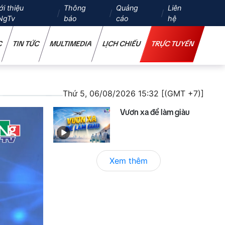
ới thiệu
Thông
Quảng
Liên
NgTv
báo
cáo
hệ
C
TIN TỨC
MULTIMEDIA
LỊCH CHIẾU
TRỰC TUYẾN
Thứ 5, 06/08/2026 15:32 [(GMT +7)]
Vươn xa để làm giàu
Xem thêm