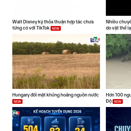
Walt Disney ký thỏa thuận hợp tác chưa
Nhiều chuyế
từng có với TikTok
do vật thể 
NEW
Hungary đối mặt khủng hoảng nguồn nước
Hơn 100 ngườ
Độ
NEW
NEW