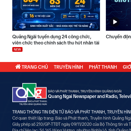
Quảng Ngãi tuyển dụng 24 công chức,
Chuyển động
viên chức theo chính sách thu hút nhân tài
NEW
TRANG CHỦ
TRUYỀN HÌNH
PHÁT THANH
GIỚ
BÁO VÀ PHÁT THANH, TRUYỀN HÌNH QUẢNG NGÃI
Quang Ngai Newspaper and Radio, Telev
TRANG THÔNG TIN ĐIỆN TỬ BÁO VÀ PHÁT THANH, TRUYỀN HÌ
Cơ quan thiết lập trang: Báo và Phát thanh, Truyền hình Quảng Ng
Giấy phép số 210/GP-TTĐT ngày 09/11/2020 của Bộ Thông tin và 
Địa chỉ liên lạc: Số 165 Hùng Vương, phường Nghĩa Lộ, tỉnh Quảng 