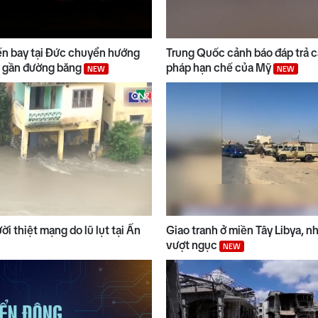
n bay tại Đức chuyển hướng
Trung Quốc cảnh báo đáp trả c
lạ gần đường băng
pháp hạn chế của Mỹ
NEW
NEW
i thiệt mạng do lũ lụt tại Ấn
Giao tranh ở miền Tây Libya, n
vượt ngục
NEW