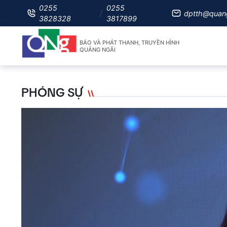
0255
0255
dptth@quan
3828328
3817899
BÁO VÀ PHÁT THANH, TRUYỀN HÌNH
QUẢNG NGÃI
PHÓNG SỰ