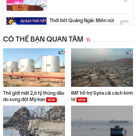
5
Thời tiết Quảng Ngãi: Miền núi
có mưa dông, đồng bằng nắng
ráo
CÓ THỂ BẠN QUAN TÂM
6
Quảng Ngãi ngày mới 07/8
NEW
7
Từ 14/8, lưu thông trên cao tốc
Quảng Ngãi - Hoài Nhơn sẽ thu
Thế giới mất 2,6 tỷ thùng dầu
IMF hỗ trợ Syria cải cách kinh
phí
NEW
do xung đột Mỹ-Iran
tế
NEW
NEW
8
Quyết liệt tháo gỡ các dự án tồn
đọng, kéo dài