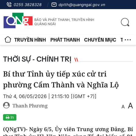
0255 3828328
dptth@quangngai.gov.vn
BÁO VÀ PHÁT THANH, TRUYỀN HÌNH
QUẢNG NGÃI
TRUYỀN HÌNH
PHÁT THANH
CHUYÊN MỤC
TIN T
THỜI SỰ - CHÍNH TRỊ
Bí thư Tỉnh ủy tiếp xúc cử tri
phường Cẩm Thành và Nghĩa Lộ
Thứ 4, 06/05/2026 | 21:15:10 [(GMT +7)]
A
Thanh Phương
A
In
(QNgTV)- Ngày 6/5, Ủy viên Trung ương Đảng, Bí