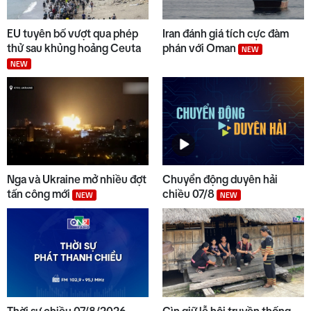
9
Đẩy nhanh tiến độ các dự án
EU tuyên bố vượt qua phép
Iran đánh giá tích cực đàm
trọng điểm
thử sau khủng hoảng Ceuta
phán với Oman
NEW
NEW
10
Thời sự sáng 07/8/2026
NEW
Nga và Ukraine mở nhiều đợt
Chuyển động duyên hải
tấn công mới
chiều 07/8
NEW
NEW
Thời sự chiều 07/8/2026
Gìn giữ lễ hội truyền thống