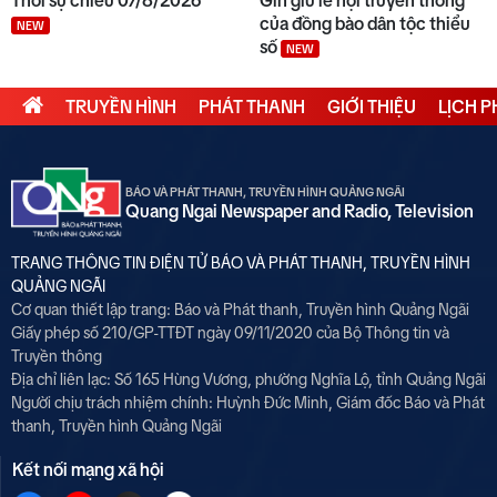
của đồng bào dân tộc thiểu
NEW
số
NEW
TRUYỀN HÌNH
PHÁT THANH
GIỚI THIỆU
LỊCH 
BÁO VÀ PHÁT THANH, TRUYỀN HÌNH QUẢNG NGÃI
Quang Ngai Newspaper and Radio, Television
TRANG THÔNG TIN ĐIỆN TỬ BÁO VÀ PHÁT THANH, TRUYỀN HÌNH
QUẢNG NGÃI
Cơ quan thiết lập trang: Báo và Phát thanh, Truyền hình Quảng Ngãi
Giấy phép số 210/GP-TTĐT ngày 09/11/2020 của Bộ Thông tin và
Truyền thông
Địa chỉ liên lạc: Số 165 Hùng Vương, phường Nghĩa Lộ, tỉnh Quảng Ngãi
Người chịu trách nhiệm chính:
Huỳnh Đức Minh, Giám đốc Báo và Phát
thanh, Truyền hình Quảng Ngãi
Kết nối mạng xã hội