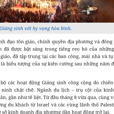
iáng sinh với hy vọng hòa bình.
lãnh đạo tôn giáo, chính quyền địa phương và đông
h đã được bật sáng trong tiếng reo hò của nhữn
iáo, đã tập trung tại các ban công, mái nhà và tụ 
là biểu tượng của sự kiên cường sau những năm 
bộ các hoạt động Giáng sinh công cộng do chiến
ninh chặt chẽ. Ngành du lịch – trụ cột của kinh
n, gần như tê liệt. Từ đầu tháng 8 vừa qua, cùng v
ợng du khách từ Israel và các vùng lãnh thổ Palest
ơ sở kinh doanh địa phương dần hoạt động trở lại.