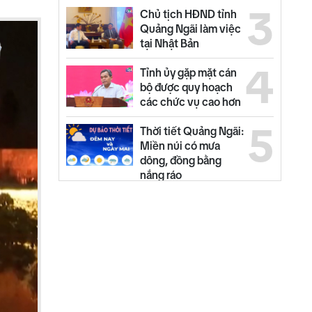
3
Chủ tịch HĐND tỉnh
Quảng Ngãi làm việc
tại Nhật Bản
4
Tỉnh ủy gặp mặt cán
bộ được quy hoạch
các chức vụ cao hơn
5
Thời tiết Quảng Ngãi:
Miền núi có mưa
dông, đồng bằng
nắng ráo
6
Từ 14/8, lưu thông
trên cao tốc Quảng
Ngãi - Hoài Nhơn sẽ
thu phí
NEW
7
Quảng Ngãi ngày mới
07/8
NEW