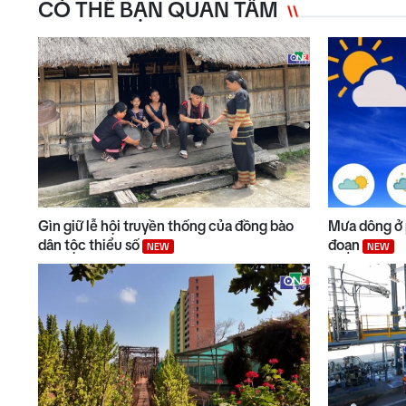
CÓ THỂ BẠN QUAN TÂM
Gìn giữ lễ hội truyền thống của đồng bào
Mưa dông ở 
dân tộc thiểu số
đoạn
NEW
NEW