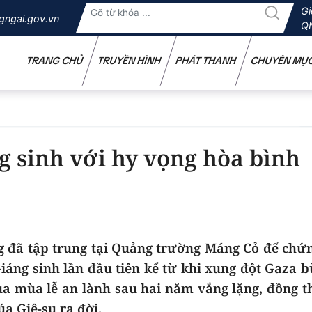
Gi
gngai.gov.vn
Q
TRANG CHỦ
TRUYỀN HÌNH
PHÁT THANH
CHUYÊN MỤ
 sinh với hy vọng hòa bình
 đã tập trung tại Quảng trường Máng Cỏ để chứn
áng sinh lần đầu tiên kể từ khi xung đột Gaza 
của mùa lễ an lành sau hai năm vắng lặng, đồng t
a Giê-su ra đời.