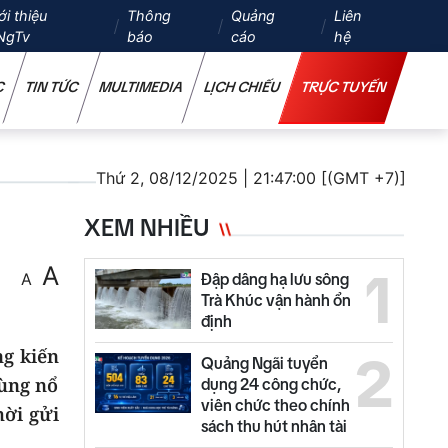
ới thiệu
Thông
Quảng
Liên
NgTv
báo
cáo
hệ
C
TIN TỨC
MULTIMEDIA
LỊCH CHIẾU
TRỰC TUYẾN
Thứ 2, 08/12/2025 | 21:47:00 [(GMT +7)]
XEM NHIỀU
A
1
A
Đập dâng hạ lưu sông
Trà Khúc vận hành ổn
định
g kiến
2
Quảng Ngãi tuyển
bùng nổ
dụng 24 công chức,
viên chức theo chính
hời gửi
sách thu hút nhân tài