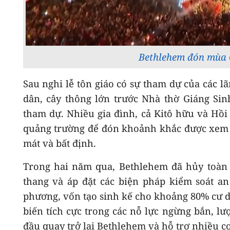
Bethlehem đón mùa G
Sau nghi lễ tôn giáo có sự tham dự của các 
dân, cây thông lớn trước Nhà thờ Giáng Sin
tham dự. Nhiều gia đình, cả Kitô hữu và Hồi g
quảng trường để đón khoảnh khắc được xem 
mát và bất định.
Trong hai năm qua, Bethlehem đã hủy toàn 
thang và áp đặt các biện pháp kiểm soát an 
phương, vốn tạo sinh kế cho khoảng 80% cư dâ
biến tích cực trong các nỗ lực ngừng bắn, lư
đầu quay trở lại Bethlehem và hỗ trợ nhiều c