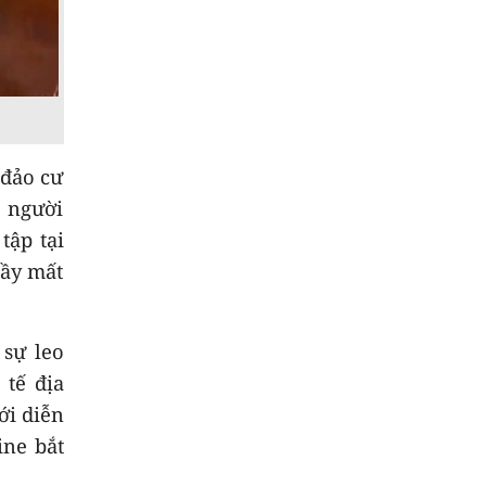
8
Đẩy nhanh tiến độ
các dự án trọng điểm
9
Quyết liệt tháo gỡ
các dự án tồn đọng,
kéo dài
 đảo cư
g người
10
Trường biên giới sẵn
sàng đón năm học
tập tại
mới
đầy mất
 sự leo
 tế địa
ới diễn
ine bắt