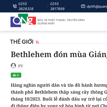
0255
0255
dptth@quan
3828328
3817899
BÁO VÀ PHÁT THANH, TRUYỀN HÌNH
QUẢNG NGÃI
THẾ GIỚI
Bethlehem đón mùa Giáng
PV
In
Hàng nghìn người dân và tín đồ hành hương
thành phố Bethlehem thắp sáng cây thông Gi
tháng 10/2023. Buổi lễ đánh dấu sự trở lại 
đi thông điệp hy vọng về hòa bình từ nơi Chú