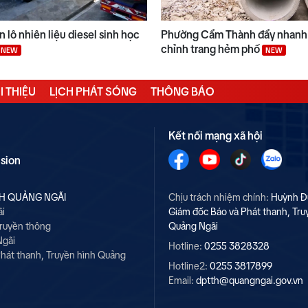
 lô nhiên liệu diesel sinh học
Phường Cẩm Thành đẩy nhanh 
chỉnh trang hẻm phố
NEW
NEW
I THIỆU
LỊCH PHÁT SÓNG
THÔNG BÁO
Kết nối mạng xã hội
ision
NH QUẢNG NGÃI
Chịu trách nhiệm chính:
Huỳnh Đ
ãi
Giám đốc Báo và Phát thanh, Tru
Truyền thông
Quảng Ngãi
Ngãi
Hotline:
0255 3828328
hát thanh, Truyền hình Quảng
Hotline2:
0255 3817899
Email:
dptth@quangngai.gov.vn