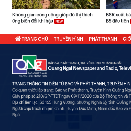
Không gian công cộng giúp đô thị thích
BSR xuất bán
ứng biến đổi khí hậu
B5 đầu tiên
NEW
TRANG CHỦ
TRUYỀN HÌNH
PHÁT THANH
GIỚ
BÁO VÀ PHÁT THANH, TRUYỀN HÌNH QUẢNG NGÃI
Quang Ngai Newspaper and Radio, Telev
TRANG THÔNG TIN ĐIỆN TỬ BÁO VÀ PHÁT THANH, TRUYỀN HÌ
Cơ quan thiết lập trang: Báo và Phát thanh, Truyền hình Quảng Ng
Giấy phép số 210/GP-TTĐT ngày 09/11/2020 của Bộ Thông tin và 
Địa chỉ liên lạc: Số 165 Hùng Vương, phường Nghĩa Lộ, tỉnh Quảng 
Người chịu trách nhiệm chính:
Huỳnh Đức Minh, Giám đốc Báo và P
Ngãi