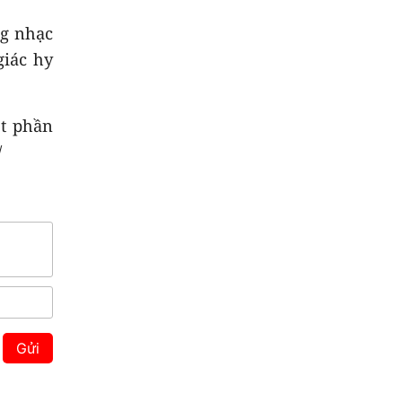
ng nhạc
giác hy
ột phần
/
Gửi