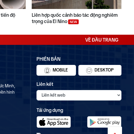
tiến độ
Liên hợp quốc cảnh báo tác động nghiêm
trọng của El Nino
NEW
VỀ ĐẦU TRANG
PHIÊN BẢN
MOBILE
DESKTOP
Liên kết
ức Minh,
yền hình
Tải ứng dụng