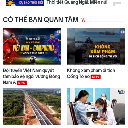
5
Thời tiết Quảng Ngãi: Miền núi
có mưa dông, đồng bằng nắng
ráo
CÓ THỂ BẠN QUAN TÂM
6
Quyết liệt tháo gỡ các dự án tồn
đọng, kéo dài
7
Trường biên giới sẵn sàng đón
năm học mới
Đội tuyển Việt Nam quyết
Không xâm phạm di tích
tâm bảo vệ ngôi vương Đông
Cổng Tò Vò
NEW
Nam Á
NEW
8
Chuyển động duyên hải tối 05/8
9
Bộ Y tế chấn chỉnh thu thêm
tiền khám BHYT