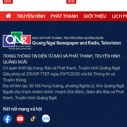
NEW
NEW
TRUYỀN HÌNH
PHÁT THANH
GIỚI THIỆU
LỊCH 
BÁO VÀ PHÁT THANH, TRUYỀN HÌNH QUẢNG NGÃI
Quang Ngai Newspaper and Radio, Television
TRANG THÔNG TIN ĐIỆN TỬ BÁO VÀ PHÁT THANH, TRUYỀN HÌNH
QUẢNG NGÃI
Cơ quan thiết lập trang: Báo và Phát thanh, Truyền hình Quảng Ngãi
Giấy phép số 210/GP-TTĐT ngày 09/11/2020 của Bộ Thông tin và
Truyền thông
Địa chỉ liên lạc: Số 165 Hùng Vương, phường Nghĩa Lộ, tỉnh Quảng Ngãi
Người chịu trách nhiệm chính:
Huỳnh Đức Minh, Giám đốc Báo và Phát
thanh, Truyền hình Quảng Ngãi
Kết nối mạng xã hội