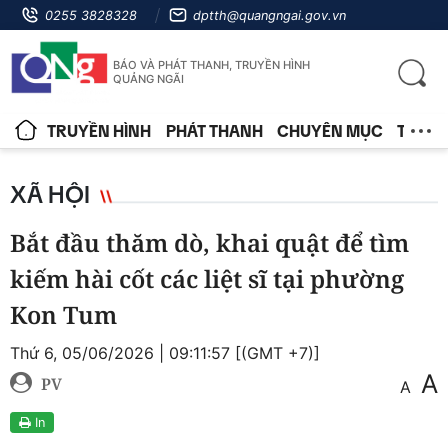
0255 3828328
dptth@quangngai.gov.vn
BÁO VÀ PHÁT THANH, TRUYỀN HÌNH
QUẢNG NGÃI
TRUYỀN HÌNH
PHÁT THANH
CHUYÊN MỤC
TIN T
XÃ HỘI
Bắt đầu thăm dò, khai quật để tìm
kiếm hài cốt các liệt sĩ tại phường
Kon Tum
Thứ 6, 05/06/2026 | 09:11:57 [(GMT +7)]
A
PV
A
In