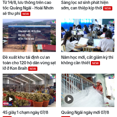
Từ 14/8, lưu thông trên cao
Sàng lọc sơ sinh phát hiện
tốc Quảng Ngãi - Hoài Nhơn
sớm, can thiệp kịp thời
NEW
sẽ thu phí
NEW
10
Đẩy nhanh tiến độ các dự án
trọng điểm
Đề xuất khu tái định cư an
Năm học mới, cắt giảm kỳ thi
toàn cho 120 hộ dân vùng sạt
không cần thiết
NEW
lở ở Kon Braih
NEW
45 giây 1 chạm ngày 07/8
Quảng Ngãi ngày mới 07/8