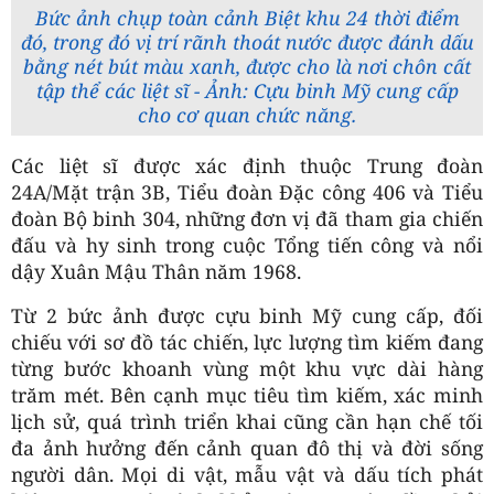
Bức ảnh chụp toàn cảnh Biệt khu 24 thời điểm
đó, trong đó vị trí rãnh thoát nước được đánh dấu
bằng nét bút màu xanh, được cho là nơi chôn cất
tập thể các liệt sĩ - Ảnh: Cựu binh Mỹ cung cấp
cho cơ quan chức năng.
Các liệt sĩ được xác định thuộc Trung đoàn
24A/Mặt trận 3B, Tiểu đoàn Đặc công 406 và Tiểu
đoàn Bộ binh 304, những đơn vị đã tham gia chiến
đấu và hy sinh trong cuộc Tổng tiến công và nổi
dậy Xuân Mậu Thân năm 1968.
Từ 2 bức ảnh được cựu binh Mỹ cung cấp, đối
chiếu với sơ đồ tác chiến, lực lượng tìm kiếm đang
từng bước khoanh vùng một khu vực dài hàng
trăm mét. Bên cạnh mục tiêu tìm kiếm, xác minh
lịch sử, quá trình triển khai cũng cần hạn chế tối
đa ảnh hưởng đến cảnh quan đô thị và đời sống
người dân. Mọi di vật, mẫu vật và dấu tích phát