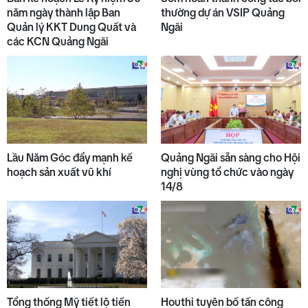
năm ngày thành lập Ban
thường dự án VSIP Quảng
Quản lý KKT Dung Quất và
Ngãi
các KCN Quảng Ngãi
Lầu Năm Góc đẩy mạnh kế
Quảng Ngãi sẵn sàng cho Hội
hoạch sản xuất vũ khí
nghị vùng tổ chức vào ngày
14/8
Tổng thống Mỹ tiết lộ tiến
Houthi tuyên bố tấn công