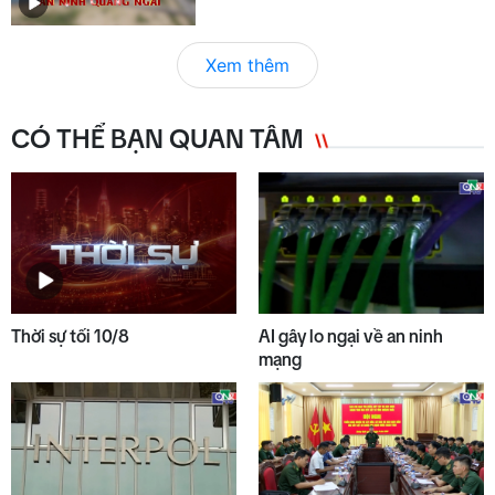
Xem thêm
CÓ THỂ BẠN QUAN TÂM
Thời sự tối 10/8
AI gây lo ngại về an ninh
mạng