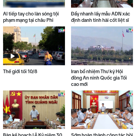
AI tiếp tay cho làn sóng tội
Đẩy nhanh lấy mẫu ADN xác
phạm mạng tại châu Phi
định danh tính hài cốt liệt sĩ
Thế giới tối 10/8
Iran bổ nhiệm Thư ký Hội
đồng An ninh Quốc gia Tối
cao mới
Bàn kế hoạch Lễ Kỷ niệm 30
Sớm hoàn thành công tác bồi