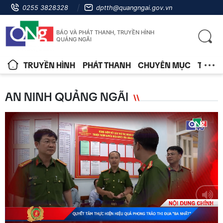
0255 3828328
dptth@quangngai.gov.vn
BÁO VÀ PHÁT THANH, TRUYỀN HÌNH
QUẢNG NGÃI
TRUYỀN HÌNH
PHÁT THANH
CHUYÊN MỤC
TIN T
AN NINH QUẢNG NGÃI