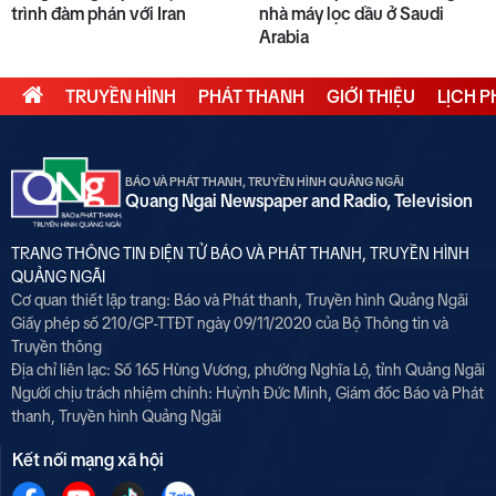
trình đàm phán với Iran
nhà máy lọc dầu ở Saudi
Arabia
TRUYỀN HÌNH
PHÁT THANH
GIỚI THIỆU
LỊCH 
BÁO VÀ PHÁT THANH, TRUYỀN HÌNH QUẢNG NGÃI
Quang Ngai Newspaper and Radio, Television
TRANG THÔNG TIN ĐIỆN TỬ BÁO VÀ PHÁT THANH, TRUYỀN HÌNH
QUẢNG NGÃI
Cơ quan thiết lập trang: Báo và Phát thanh, Truyền hình Quảng Ngãi
Giấy phép số 210/GP-TTĐT ngày 09/11/2020 của Bộ Thông tin và
Truyền thông
Địa chỉ liên lạc: Số 165 Hùng Vương, phường Nghĩa Lộ, tỉnh Quảng Ngãi
Người chịu trách nhiệm chính:
Huỳnh Đức Minh, Giám đốc Báo và Phát
thanh, Truyền hình Quảng Ngãi
Kết nối mạng xã hội