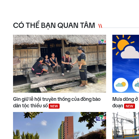
CÓ THỂ BẠN QUAN TÂM
Gìn giữ lễ hội truyền thống của đồng bào
Mưa dông ở 
dân tộc thiểu số
đoạn
NEW
NEW