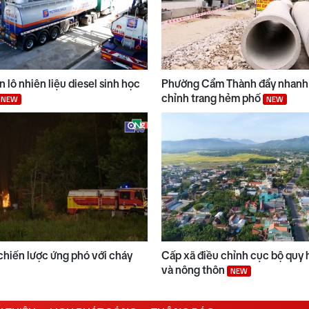
 lô nhiên liệu diesel sinh học
Phường Cẩm Thành đẩy nhanh 
chỉnh trang hẻm phố
NEW
NEW
chiến lược ứng phó với cháy
Cấp xã điều chỉnh cục bộ quy 
và nông thôn
NEW