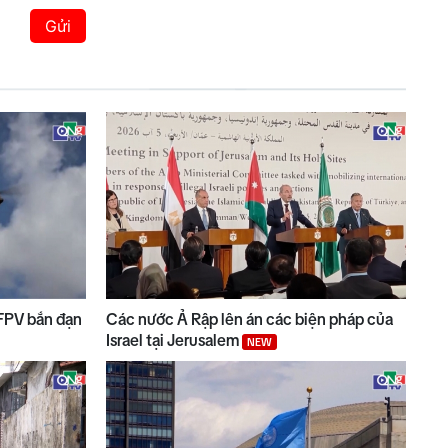
Gửi
 FPV bắn đạn
Các nước Ả Rập lên án các biện pháp của
Israel tại Jerusalem
NEW