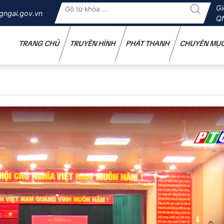
Gi
gngai.gov.vn
Q
TRANG CHỦ
TRUYỀN HÌNH
PHÁT THANH
CHUYÊN MỤ