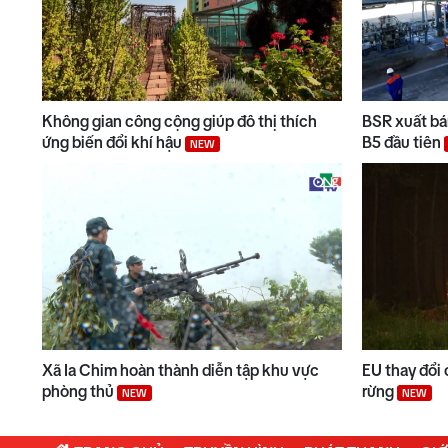
Không gian công cộng giúp đô thị thích
BSR xuất bán
ứng biến đổi khí hậu
B5 đầu tiên
NEW
Xã Ia Chim hoàn thành diễn tập khu vực
EU thay đổi 
phòng thủ
rừng
NEW
NEW