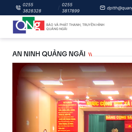
0255
0255
dptth@quan
3828328
3817899
BÁO VÀ PHÁT THANH, TRUYỀN HÌNH
QUẢNG NGÃI
AN NINH QUẢNG NGÃI