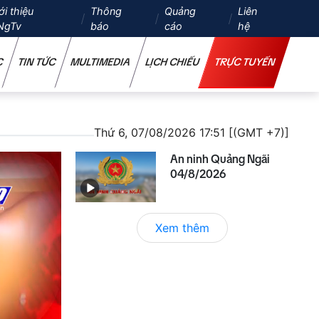
ới thiệu
Thông
Quảng
Liên
NgTv
báo
cáo
hệ
C
TIN TỨC
MULTIMEDIA
LỊCH CHIẾU
TRỰC TUYẾN
Thứ 6, 07/08/2026 17:51 [(GMT +7)]
An ninh Quảng Ngãi
04/8/2026
Xem thêm