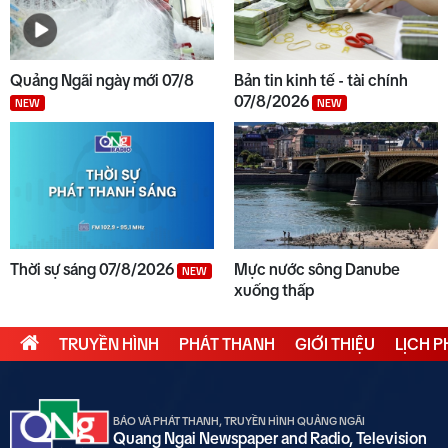
Quảng Ngãi ngày mới 07/8
Bản tin kinh tế - tài chính
07/8/2026
NEW
NEW
Thời sự sáng 07/8/2026
Mực nước sông Danube
NEW
xuống thấp
TRUYỀN HÌNH
PHÁT THANH
GIỚI THIỆU
LỊCH 
BÁO VÀ PHÁT THANH, TRUYỀN HÌNH QUẢNG NGÃI
Quang Ngai Newspaper and Radio, Television