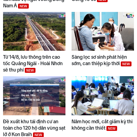
Nam Á
NEW
Từ 14/8, lưu thông trên cao
Sàng lọc sơ sinh phát hiện
tốc Quảng Ngãi - Hoài Nhơn
sớm, can thiệp kịp thời
NEW
sẽ thu phí
NEW
Đề xuất khu tái định cư an
Năm học mới, cắt giảm kỳ thi
toàn cho 120 hộ dân vùng sạt
không cần thiết
NEW
lở ở Kon Braih
NEW