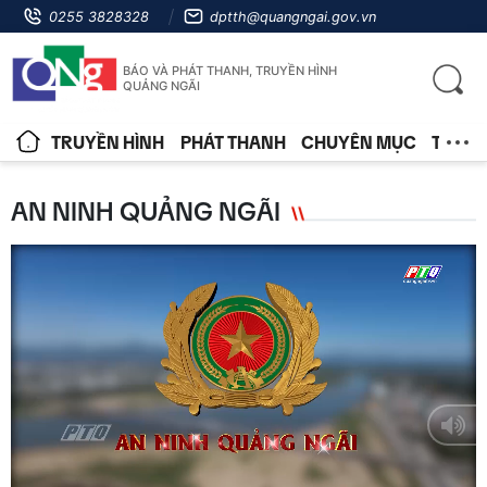
0255 3828328
dptth@quangngai.gov.vn
BÁO VÀ PHÁT THANH, TRUYỀN HÌNH
QUẢNG NGÃI
TRUYỀN HÌNH
PHÁT THANH
CHUYÊN MỤC
TIN T
AN NINH QUẢNG NGÃI