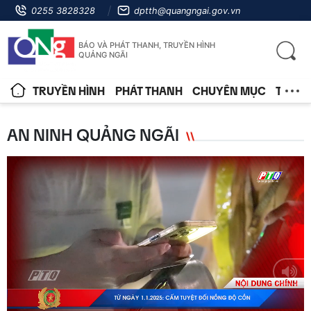
0255 3828328
dptth@quangngai.gov.vn
BÁO VÀ PHÁT THANH, TRUYỀN HÌNH
QUẢNG NGÃI
TRUYỀN HÌNH
PHÁT THANH
CHUYÊN MỤC
TIN T
AN NINH QUẢNG NGÃI