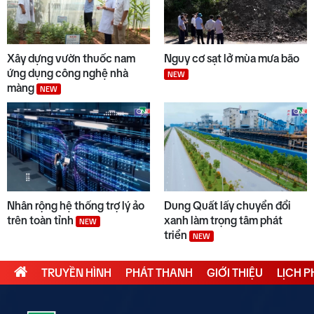
Xây dựng vườn thuốc nam
Nguy cơ sạt lở mùa mưa bão
ứng dụng công nghệ nhà
NEW
màng
NEW
Nhân rộng hệ thống trợ lý ảo
Dung Quất lấy chuyển đổi
trên toàn tỉnh
xanh làm trọng tâm phát
NEW
triển
NEW
TRUYỀN HÌNH
PHÁT THANH
GIỚI THIỆU
LỊCH 