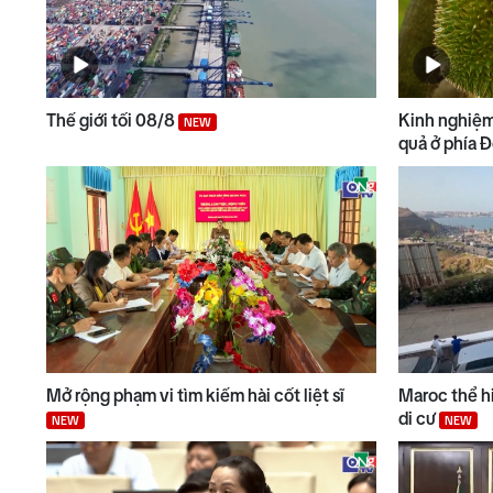
Thế giới tối 08/8
Kinh nghiệm
NEW
quả ở phía 
Mở rộng phạm vi tìm kiếm hài cốt liệt sĩ
Maroc thể hi
di cư
NEW
NEW