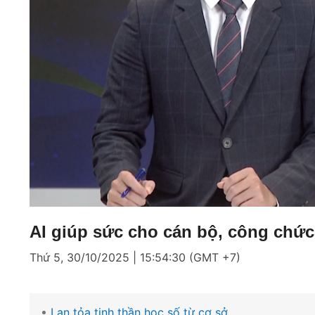
Loaded
:
Mute
9.85%
AI giúp sức cho cán bộ, công chức
Thứ 5, 30/10/2025 | 15:54:30 (GMT +7)
Lan tỏa tinh thần học số từ cơ sở