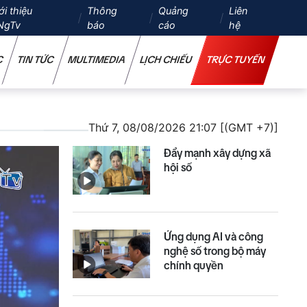
ới thiệu
Thông
Quảng
Liên
NgTv
báo
cáo
hệ
C
TIN TỨC
MULTIMEDIA
LỊCH CHIẾU
TRỰC TUYẾN
Thứ 7, 08/08/2026 21:07 [(GMT +7)]
Đẩy mạnh xây dựng xã
hội số
Ứng dụng AI và công
nghệ số trong bộ máy
chính quyền