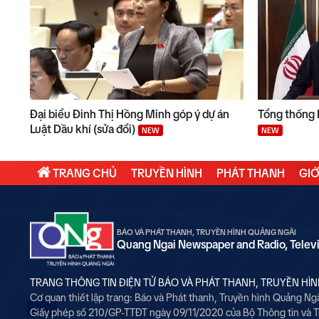
Đại biểu Đinh Thị Hồng Minh góp ý dự án
Tổng thống I
Luật Dầu khí (sửa đổi)
NEW
NEW
TRANG CHỦ
TRUYỀN HÌNH
PHÁT THANH
GIỚ
BÁO VÀ PHÁT THANH, TRUYỀN HÌNH QUẢNG NGÃI
Quang Ngai Newspaper and Radio, Telev
TRANG THÔNG TIN ĐIỆN TỬ BÁO VÀ PHÁT THANH, TRUYỀN HÌ
Cơ quan thiết lập trang: Báo và Phát thanh, Truyền hình Quảng Ng
Giấy phép số 210/GP-TTĐT ngày 09/11/2020 của Bộ Thông tin và 