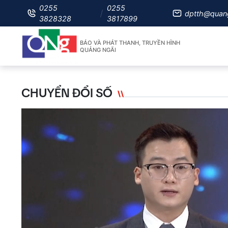
0255
0255
dptth@quan
3828328
3817899
BÁO VÀ PHÁT THANH, TRUYỀN HÌNH
QUẢNG NGÃI
CHUYỂN ĐỔI SỐ