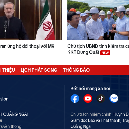
ran ủng hộ đối thoại với Mỹ
Chủ tịch UBND tỉnh kiểm tra cá
KKT Dung Quất
NEW
I THIỆU
LỊCH PHÁT SÓNG
THÔNG BÁO
Kết nối mạng xã hội
ision
NH QUẢNG NGÃI
Chịu trách nhiệm chính:
Huỳnh Đ
ãi
Giám đốc Báo và Phát thanh, Tru
Truyền thông
Quảng Ngãi