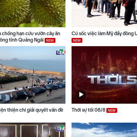
 chống hạn cứu vườn cây ăn
Cú sốc việc làm Mỹ đẩy đồng 
Đông tỉnh Quảng Ngãi
NEW
NEW
ện thiện chí giải quyết vấn đề
Thời sự tối 08/8
NEW