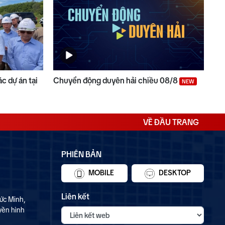
c dự án tại
Chuyển động duyên hải chiều 08/8
NEW
VỀ ĐẦU TRANG
PHIÊN BẢN
MOBILE
DESKTOP
Liên kết
ức Minh,
yền hình