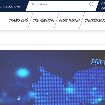
Gi
gngai.gov.vn
Q
TRANG CHỦ
TRUYỀN HÌNH
PHÁT THANH
CHUYÊN MỤ