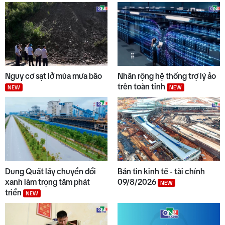
Nguy cơ sạt lở mùa mưa bão
Nhân rộng hệ thống trợ lý ảo
trên toàn tỉnh
NEW
NEW
Dung Quất lấy chuyển đổi
Bản tin kinh tế - tài chính
xanh làm trọng tâm phát
09/8/2026
NEW
triển
NEW