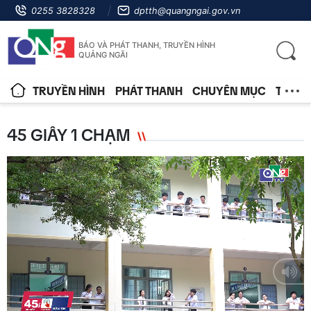
0255 3828328
dptth@quangngai.gov.vn
BÁO VÀ PHÁT THANH, TRUYỀN HÌNH
QUẢNG NGÃI
TRUYỀN HÌNH
PHÁT THANH
CHUYÊN MỤC
TIN T
45 GIÂY 1 CHẠM