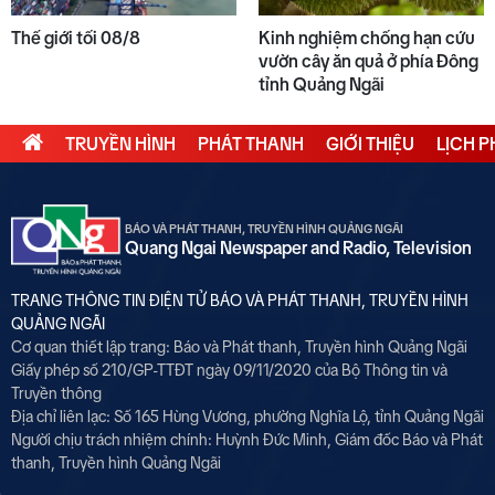
Thế giới tối 08/8
Kinh nghiệm chống hạn cứu
vườn cây ăn quả ở phía Đông
tỉnh Quảng Ngãi
TRUYỀN HÌNH
PHÁT THANH
GIỚI THIỆU
LỊCH 
BÁO VÀ PHÁT THANH, TRUYỀN HÌNH QUẢNG NGÃI
Quang Ngai Newspaper and Radio, Television
TRANG THÔNG TIN ĐIỆN TỬ BÁO VÀ PHÁT THANH, TRUYỀN HÌNH
QUẢNG NGÃI
Cơ quan thiết lập trang: Báo và Phát thanh, Truyền hình Quảng Ngãi
Giấy phép số 210/GP-TTĐT ngày 09/11/2020 của Bộ Thông tin và
Truyền thông
Địa chỉ liên lạc: Số 165 Hùng Vương, phường Nghĩa Lộ, tỉnh Quảng Ngãi
Người chịu trách nhiệm chính:
Huỳnh Đức Minh, Giám đốc Báo và Phát
thanh, Truyền hình Quảng Ngãi