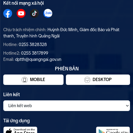
Kết nối mạng xã hội
Chịu trách nhiệm chính:
Huỳnh Đức Minh, Giám đốc Báo và Phát
thanh, Truyền hình Quảng Ngãi
Hotline:
0255 3828328
Hotline2:
0255 3817899
Email:
dptth@quangngai.gov.vn
PHIÊN BẢN
MOBILE
DESKTOP
Liên kết
Tải ứng dụng