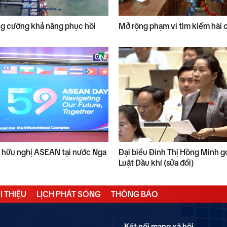
ng cường khả năng phục hồi
Mở rộng phạm vi tìm kiếm hài cố
h hữu nghị ASEAN tại nước Nga
Đại biểu Đinh Thị Hồng Minh g
Luật Dầu khí (sửa đổi)
I THIỆU
LỊCH PHÁT SÓNG
THÔNG BÁO
Kết nối mạng xã hội