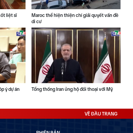
t liệt sĩ
Maroc thể hiện thiện chí giải quyết vấn đề
di cư
óp ý dự án
Tổng thống Iran ủng hộ đối thoại với Mỹ
VỀ ĐẦU TRANG
PHIÊN BẢN