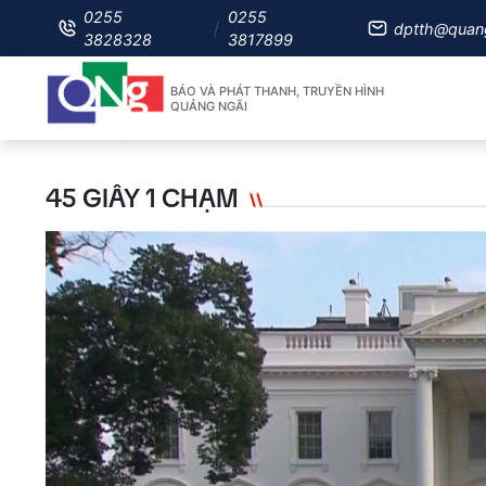
0255
0255
dptth@quan
3828328
3817899
BÁO VÀ PHÁT THANH, TRUYỀN HÌNH
QUẢNG NGÃI
45 GIÂY 1 CHẠM