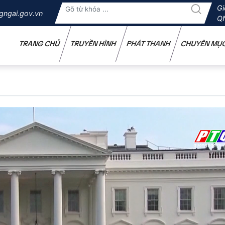
Gi
gngai.gov.vn
Q
TRANG CHỦ
TRUYỀN HÌNH
PHÁT THANH
CHUYÊN MỤ