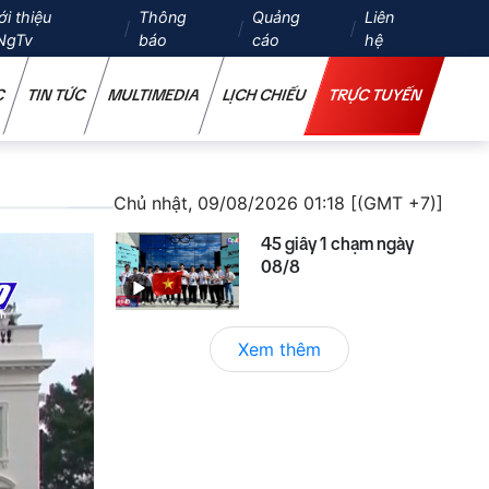
ới thiệu
Thông
Quảng
Liên
NgTv
báo
cáo
hệ
C
TIN TỨC
MULTIMEDIA
LỊCH CHIẾU
TRỰC TUYẾN
Chủ nhật, 09/08/2026 01:18 [(GMT +7)]
45 giây 1 chạm ngày
08/8
Xem thêm