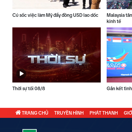
Cú sốc việc làm Mỹ đẩy đồng USD lao dốc
Malaysia tă
kinh tế
Thời sự tối 08/8
Gắn kết tìn
TRANG CHỦ
TRUYỀN HÌNH
PHÁT THANH
GIỚ