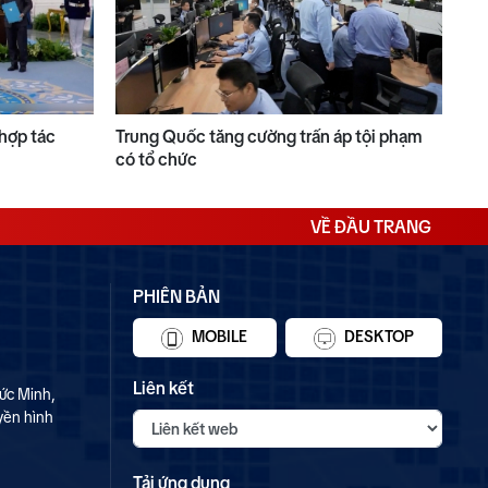
 hợp tác
Trung Quốc tăng cường trấn áp tội phạm
có tổ chức
VỀ ĐẦU TRANG
PHIÊN BẢN
MOBILE
DESKTOP
Liên kết
ức Minh,
yền hình
Tải ứng dụng