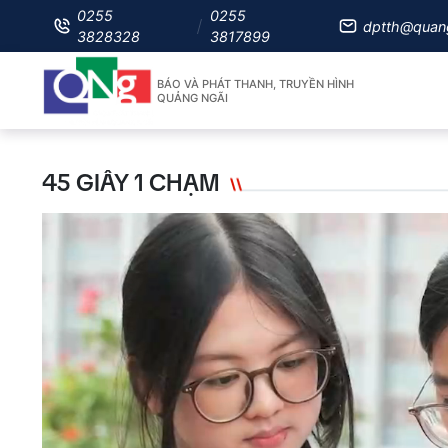
0255
0255
dptth@quan
3828328
3817899
BÁO VÀ PHÁT THANH, TRUYỀN HÌNH
QUẢNG NGÃI
45 GIÂY 1 CHẠM