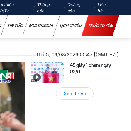
ới thiệu
Thông
Quảng
Liên
NgTv
báo
cáo
hệ
C
TIN TỨC
MULTIMEDIA
LỊCH CHIẾU
TRỰC TUYẾN
Thứ 5, 06/08/2026 05:47 [(GMT +7)]
45 giây 1 chạm ngày
05/8
Xem thêm