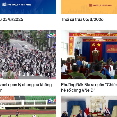
ều 05/8/2026
Thời sự trưa 05/8/2026
srael quản lý chung cư không
Phường Đăk Bla ra quân "Chiế
ạn
hè số cùng VNeID"