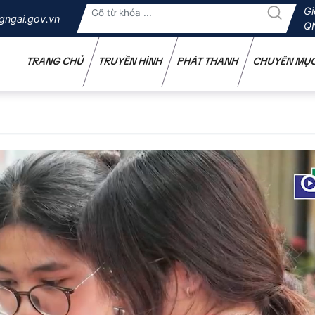
Gi
gngai.gov.vn
Q
TRANG CHỦ
TRUYỀN HÌNH
PHÁT THANH
CHUYÊN MỤ