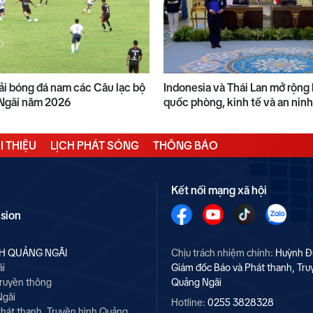
ải bóng đá nam các Câu lạc bộ
Indonesia và Thái Lan mở rộng
Ngãi năm 2026
quốc phòng, kinh tế và an ninh
I THIỆU
LỊCH PHÁT SÓNG
THÔNG BÁO
Kết nối mạng xã hội
ision
NH QUẢNG NGÃI
Chịu trách nhiệm chính:
Huỳnh Đ
ãi
Giám đốc Báo và Phát thanh, Tru
Truyền thông
Quảng Ngãi
Ngãi
Hotline:
0255 3828328
hát thanh, Truyền hình Quảng