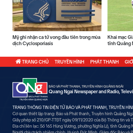
Mỹ ghi nhận ca tử vong đầu tiên trong mùa
Khai mạc Gi
dịch Cyclosporiasis
tỉnh Quảng 
TRANG CHỦ
TRUYỀN HÌNH
PHÁT THANH
GIỚ
BÁO VÀ PHÁT THANH, TRUYỀN HÌNH QUẢNG NGÃI
Quang Ngai Newspaper and Radio, Telev
TRANG THÔNG TIN ĐIỆN TỬ BÁO VÀ PHÁT THANH, TRUYỀN HÌ
Cơ quan thiết lập trang: Báo và Phát thanh, Truyền hình Quảng Ng
Giấy phép số 210/GP-TTĐT ngày 09/11/2020 của Bộ Thông tin và 
Địa chỉ liên lạc: Số 165 Hùng Vương, phường Nghĩa Lộ, tỉnh Quảng 
Người chịu trách nhiệm chính:
Huỳnh Đức Minh, Giám đốc Báo và P