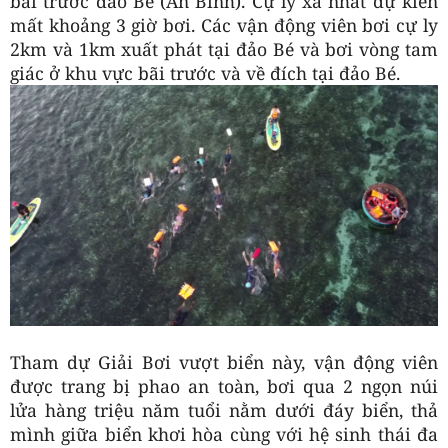
bãi trước đảo Bé (An Bình). Cự ly xa nhất dự kiến
mất khoảng 3 giờ bơi. Các vận động viên bơi cự ly
2km và 1km xuất phát tại đảo Bé và bơi vòng tam
giác ở khu vực bãi trước và về đích tại đảo Bé.
Tham dự Giải Bơi vượt biển này, vận động viên
được trang bị phao an toàn, bơi qua 2 ngọn núi
lửa hàng triệu năm tuổi nằm dưới đáy biển, thả
mình giữa biển khơi hòa cùng với hệ sinh thái đa