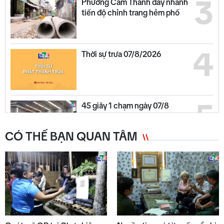
3
Phường Cẩm Thành đẩy nhanh
tiến độ chỉnh trang hẻm phố
4
Thời sự trưa 07/8/2026
5
45 giây 1 chạm ngày 07/8
CÓ THỂ BẠN QUAN TÂM
6
Chuyển động duyên hải trưa
07/8
7
Thế giới trưa 07/8