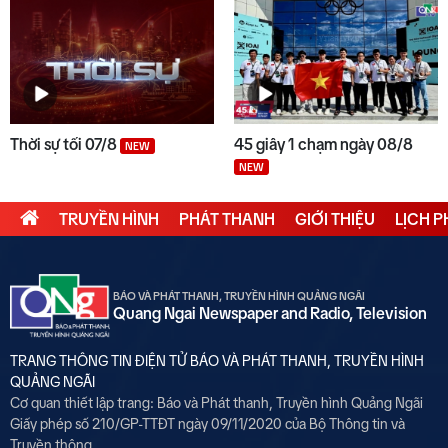
Thời sự tối 07/8
45 giây 1 chạm ngày 08/8
NEW
NEW
TRUYỀN HÌNH
PHÁT THANH
GIỚI THIỆU
LỊCH 
BÁO VÀ PHÁT THANH, TRUYỀN HÌNH QUẢNG NGÃI
Quang Ngai Newspaper and Radio, Television
TRANG THÔNG TIN ĐIỆN TỬ BÁO VÀ PHÁT THANH, TRUYỀN HÌNH
QUẢNG NGÃI
Cơ quan thiết lập trang: Báo và Phát thanh, Truyền hình Quảng Ngãi
Giấy phép số 210/GP-TTĐT ngày 09/11/2020 của Bộ Thông tin và
Truyền thông