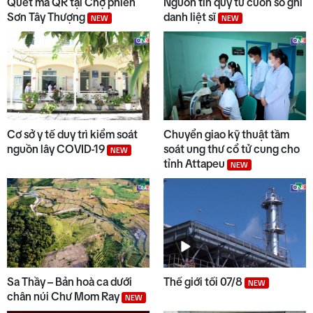
Quét mã QR tại Chợ phiên
Nguồn tin quý từ cuốn sổ ghi
Sơn Tây Thượng
danh liệt sĩ
NEW
NEW
8
Gìn giữ lễ hội truyền thống của
đồng bào dân tộc thiểu số
9
Thời sự sáng 07/8/2026
Cơ sở y tế duy trì kiểm soát
Chuyển giao kỹ thuật tầm
nguồn lây COVID-19
soát ung thư cổ tử cung cho
NEW
tỉnh Attapeu
NEW
10
Thời sự chiều 07/8/2026
Sa Thầy – Bản hoà ca dưới
Thế giới tối 07/8
NEW
chân núi Chư Mom Ray
NEW