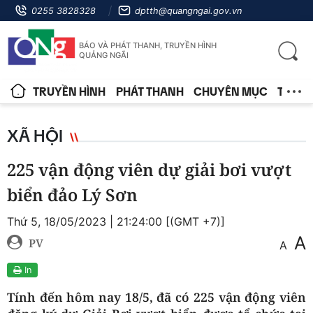
0255 3828328
dptth@quangngai.gov.vn
BÁO VÀ PHÁT THANH, TRUYỀN HÌNH
QUẢNG NGÃI
TRUYỀN HÌNH
PHÁT THANH
CHUYÊN MỤC
TIN T
XÃ HỘI
225 vận động viên dự giải bơi vượt
biển đảo Lý Sơn
Thứ 5, 18/05/2023 | 21:24:00 [(GMT +7)]
A
PV
A
In
Tính đến hôm nay 18/5, đã có 225 vận động viên