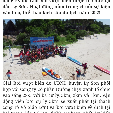
đăng ký dự Giải Bơi vượt biển được tổ chức tại
đảo Lý Sơn. Hoạt động nằm trong chuỗi sự kiện
văn hóa, thể thao kích cầu du lịch năm 2023.
Giải Bơi vượt biển do UBND huyện Lý Sơn phối
hợp với Công ty Cổ phần Đường chạy xanh tổ chức
vào sáng 28/5 với ba cự ly, 5km, 2km và 1km. Vận
động viên bơi cự ly 5km sẽ xuất phát tại thạch
cổng Tò Vò (đảo Lớn) và bơi vượt biển về đích tại