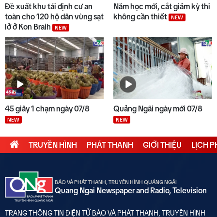
Đề xuất khu tái định cư an
Năm học mới, cắt giảm kỳ thi
toàn cho 120 hộ dân vùng sạt
không cần thiết
NEW
lở ở Kon Braih
NEW
45 giây 1 chạm ngày 07/8
Quảng Ngãi ngày mới 07/8
NEW
NEW
TRUYỀN HÌNH
PHÁT THANH
GIỚI THIỆU
LỊCH 
BÁO VÀ PHÁT THANH, TRUYỀN HÌNH QUẢNG NGÃI
Quang Ngai Newspaper and Radio, Television
TRANG THÔNG TIN ĐIỆN TỬ BÁO VÀ PHÁT THANH, TRUYỀN HÌNH