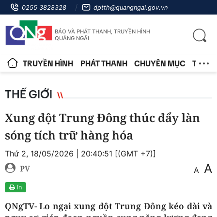
0255 3828328
dptth@quangngai.gov.vn
BÁO VÀ PHÁT THANH, TRUYỀN HÌNH
QUẢNG NGÃI
TRUYỀN HÌNH
PHÁT THANH
CHUYÊN MỤC
TIN T
THẾ GIỚI
Xung đột Trung Đông thúc đẩy làn
sóng tích trữ hàng hóa
Thứ 2, 18/05/2026 | 20:40:51 [(GMT +7)]
A
PV
A
In
QNgTV- Lo ngại xung đột Trung Đông kéo dài và