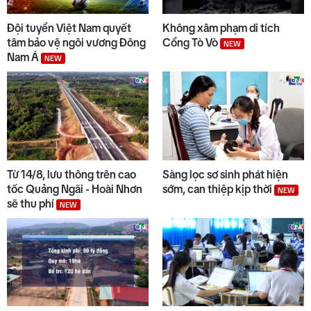
7
Trường biên giới sẵn sàng đón
năm học mới
Đội tuyển Việt Nam quyết
Không xâm phạm di tích
tâm bảo vệ ngôi vương Đông
Cổng Tò Vò
NEW
Nam Á
NEW
8
Bộ Y tế chấn chỉnh thu thêm
tiền khám BHYT
9
Đẩy nhanh tiến độ các dự án
trọng điểm
Từ 14/8, lưu thông trên cao
Sàng lọc sơ sinh phát hiện
tốc Quảng Ngãi - Hoài Nhơn
sớm, can thiệp kịp thời
NEW
sẽ thu phí
NEW
10
Chuyển động duyên hải tối 05/8