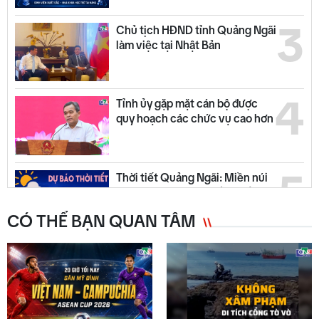
3
Chủ tịch HĐND tỉnh Quảng Ngãi
làm việc tại Nhật Bản
4
Tỉnh ủy gặp mặt cán bộ được
quy hoạch các chức vụ cao hơn
5
Thời tiết Quảng Ngãi: Miền núi
có mưa dông, đồng bằng nắng
ráo
CÓ THỂ BẠN QUAN TÂM
6
Quyết liệt tháo gỡ các dự án tồn
đọng, kéo dài