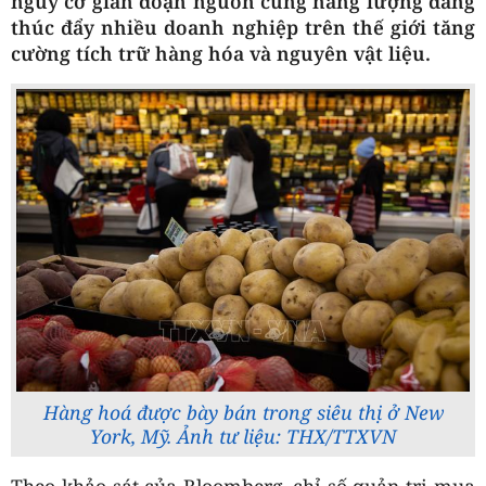
nguy cơ gián đoạn nguồn cung năng lượng đang
thúc đẩy nhiều doanh nghiệp trên thế giới tăng
cường tích trữ hàng hóa và nguyên vật liệu.
Hàng hoá được bày bán trong siêu thị ở New
York, Mỹ. Ảnh tư liệu: THX/TTXVN
Theo khảo sát của Bloomberg, chỉ số quản trị mua