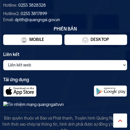
Hotline:
0255 3828328
Hotline2:
0255 3817899
Email:
dptth@quangngai.gov.vn
PHIÊN BẢN
MOBILE
DESKTOP
Liên kết
Tải ứng dụng
Bản quyền thuộc về Báo và Phát thanh, Truyền hình Quảng Ngãi. Mọi
hình thức sao chép lại thông tin, hình ảnh phải được sự đồng ý bằng văn