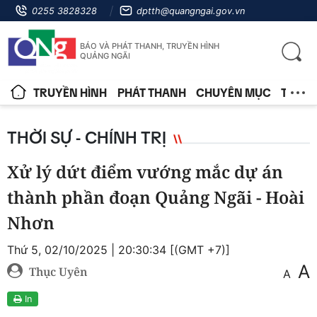
0255 3828328
dptth@quangngai.gov.vn
BÁO VÀ PHÁT THANH, TRUYỀN HÌNH
QUẢNG NGÃI
TRUYỀN HÌNH
PHÁT THANH
CHUYÊN MỤC
TIN T
THỜI SỰ - CHÍNH TRỊ
Xử lý dứt điểm vướng mắc dự án
thành phần đoạn Quảng Ngãi - Hoài
Nhơn
Thứ 5, 02/10/2025 | 20:30:34 [(GMT +7)]
A
Thục Uyên
A
In