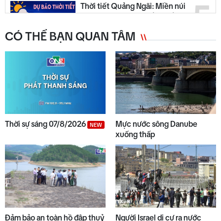
5
Thời tiết Quảng Ngãi: Miền núi
có mưa dông, đồng bằng nắng
ráo
CÓ THỂ BẠN QUAN TÂM
6
Quyết liệt tháo gỡ các dự án tồn
đọng, kéo dài
7
Trường biên giới sẵn sàng đón
năm học mới
Thời sự sáng 07/8/2026
Mực nước sông Danube
NEW
xuống thấp
8
Chuyển động duyên hải tối 05/8
9
Bộ Y tế chấn chỉnh thu thêm
Đảm bảo an toàn hồ đập thuỷ
Người Israel di cư ra nước
tiền khám BHYT