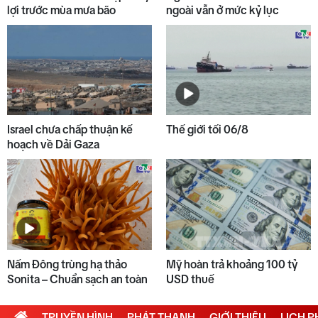
lợi trước mùa mưa bão
ngoài vẫn ở mức kỷ lục
10
Đại biểu Quốc hội góp ý dự án
Luật sửa đổi, bổ sung Luật Đầu tư
Israel chưa chấp thuận kế
Thế giới tối 06/8
hoạch về Dải Gaza
Nấm Đông trùng hạ thảo
Mỹ hoàn trả khoảng 100 tỷ
Sonita – Chuẩn sạch an toàn
USD thuế
TRUYỀN HÌNH
PHÁT THANH
GIỚI THIỆU
LỊCH 