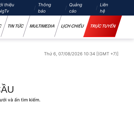
ới thiệu
Thông
Quảng
Liên
NgTv
báo
cáo
hệ
C
TIN TỨC
MULTIMEDIA
LỊCH CHIẾU
TRỰC TUYẾN
Thứ 6, 07/08/2026 10:34 [(GMT +7)]
CẦU
ưới và ấn tìm kiếm.