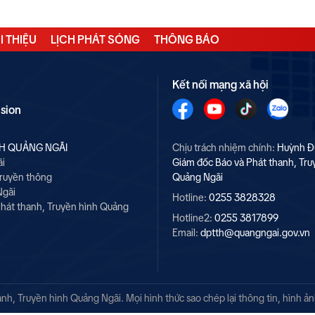
I THIỆU
LỊCH PHÁT SÓNG
THÔNG BÁO
Kết nối mạng xã hội
ision
NH QUẢNG NGÃI
Chịu trách nhiệm chính:
Huỳnh Đ
ãi
Giám đốc Báo và Phát thanh, Tru
Truyền thông
Quảng Ngãi
Ngãi
Hotline:
0255 3828328
hát thanh, Truyền hình Quảng
Hotline2:
0255 3817899
Email:
dptth@quangngai.gov.vn
h, Truyền hình Quảng Ngãi. Mọi hình thức sao chép lại thông tin, hình ả