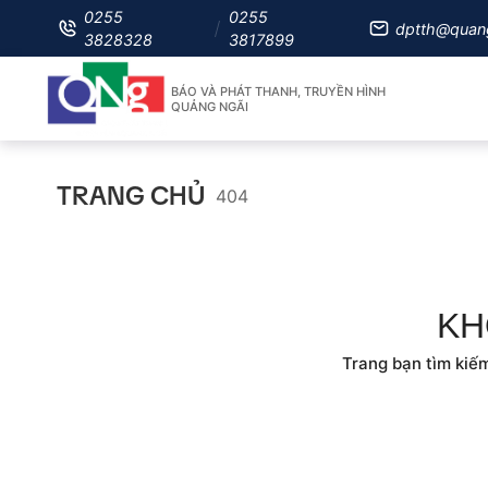
0255
0255
dptth@quan
3828328
3817899
BÁO VÀ PHÁT THANH, TRUYỀN HÌNH
QUẢNG NGÃI
TRANG CHỦ
404
KH
Trang bạn tìm kiếm