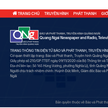
TRANG CHỦ
TRUYỀN HÌNH
PHÁT THANH
GIỚ
BÁO VÀ PHÁT THANH, TRUYỀN HÌNH QUẢNG NGÃI
Quang Ngai Newspaper and Radio, Telev
TRANG THÔNG TIN ĐIỆN TỬ BÁO VÀ PHÁT THANH, TRUYỀN HÌ
Cơ quan thiết lập trang: Báo và Phát thanh, Truyền hình Quảng Ng
Giấy phép số 210/GP-TTĐT ngày 09/11/2020 của Bộ Thông tin và 
Địa chỉ liên lạc: Số 165 Hùng Vương, phường Nghĩa Lộ, tỉnh Quảng 
Người chịu trách nhiệm chính:
Huỳnh Đức Minh, Giám đốc Báo và P
Ngãi
Bản quyền thuộc về Báo và Phát than