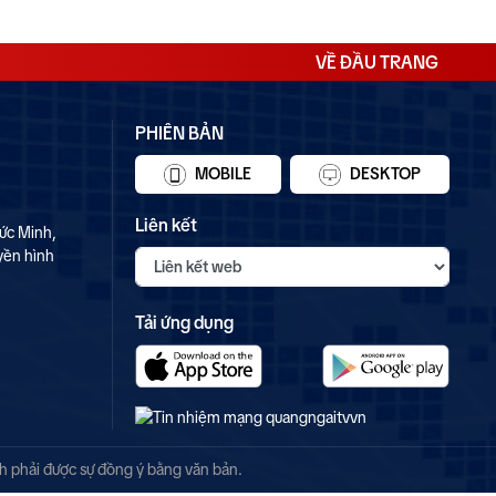
VỀ ĐẦU TRANG
PHIÊN BẢN
MOBILE
DESKTOP
Liên kết
ức Minh,
yền hình
Tải ứng dụng
nh phải được sự đồng ý bằng văn bản.