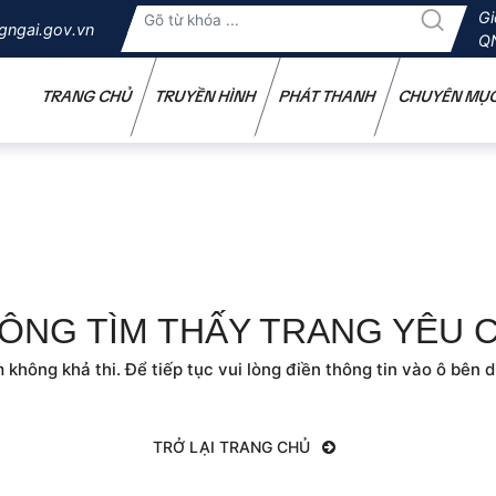
Gi
gngai.gov.vn
Q
TRANG CHỦ
TRUYỀN HÌNH
PHÁT THANH
CHUYÊN MỤ
ÔNG TÌM THẤY TRANG YÊU 
 không khả thi. Để tiếp tục vui lòng điền thông tin vào ô bên d
TRỞ LẠI TRANG CHỦ