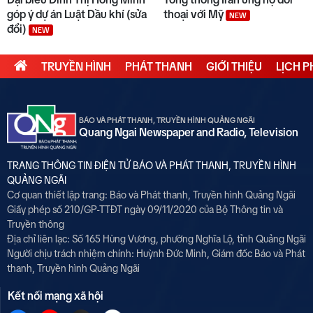
góp ý dự án Luật Dầu khí (sửa
thoại với Mỹ
NEW
đổi)
NEW
TRUYỀN HÌNH
PHÁT THANH
GIỚI THIỆU
LỊCH 
BÁO VÀ PHÁT THANH, TRUYỀN HÌNH QUẢNG NGÃI
Quang Ngai Newspaper and Radio, Television
TRANG THÔNG TIN ĐIỆN TỬ BÁO VÀ PHÁT THANH, TRUYỀN HÌNH
QUẢNG NGÃI
Cơ quan thiết lập trang: Báo và Phát thanh, Truyền hình Quảng Ngãi
Giấy phép số 210/GP-TTĐT ngày 09/11/2020 của Bộ Thông tin và
Truyền thông
Địa chỉ liên lạc: Số 165 Hùng Vương, phường Nghĩa Lộ, tỉnh Quảng Ngãi
Người chịu trách nhiệm chính:
Huỳnh Đức Minh, Giám đốc Báo và Phát
thanh, Truyền hình Quảng Ngãi
Kết nối mạng xã hội