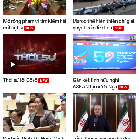
Mở rộng phạm vi tìm kiếm hài
Maroc thể hiện thiện chí giải
cốt liệt sĩ
quyết vấn đề di cư
NEW
NEW
Thời sự tối 08/8
Gắn kết tình hữu nghị
NEW
ASEAN tại nước Nga
NEW
Đại biểu Đinh Thị Hồng Minh
Tổng thống Iran ủng hộ đối