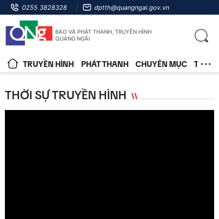
0255 3828328
dptth@quangngai.gov.vn
BÁO VÀ PHÁT THANH, TRUYỀN HÌNH
QUẢNG NGÃI
TRUYỀN HÌNH
PHÁT THANH
CHUYÊN MỤC
TIN T
THỜI SỰ TRUYỀN HÌNH