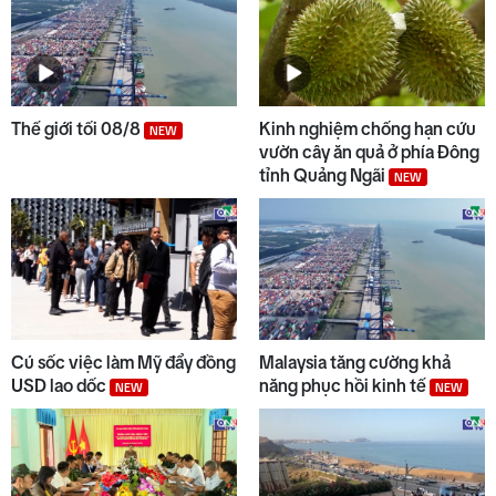
Thế giới tối 08/8
Kinh nghiệm chống hạn cứu
NEW
vườn cây ăn quả ở phía Đông
tỉnh Quảng Ngãi
NEW
Cú sốc việc làm Mỹ đẩy đồng
Malaysia tăng cường khả
USD lao dốc
năng phục hồi kinh tế
NEW
NEW