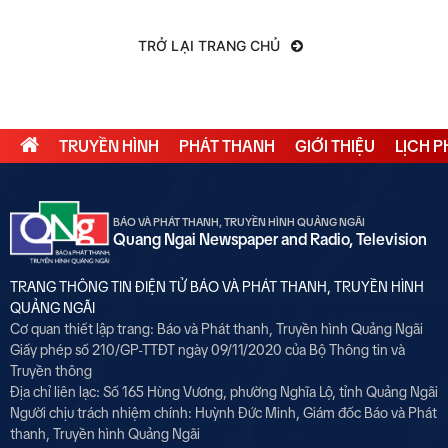
TRỞ LẠI TRANG CHỦ
TRUYỀN HÌNH
PHÁT THANH
GIỚI THIỆU
LỊCH 
BÁO VÀ PHÁT THANH, TRUYỀN HÌNH QUẢNG NGÃI
Quang Ngai Newspaper and Radio, Television
TRANG THÔNG TIN ĐIỆN TỬ BÁO VÀ PHÁT THANH, TRUYỀN HÌNH
QUẢNG NGÃI
Cơ quan thiết lập trang: Báo và Phát thanh, Truyền hình Quảng Ngãi
Giấy phép số 210/GP-TTĐT ngày 09/11/2020 của Bộ Thông tin và
Truyền thông
Địa chỉ liên lạc: Số 165 Hùng Vương, phường Nghĩa Lộ, tỉnh Quảng Ngãi
Người chịu trách nhiệm chính:
Huỳnh Đức Minh, Giám đốc Báo và Phát
thanh, Truyền hình Quảng Ngãi