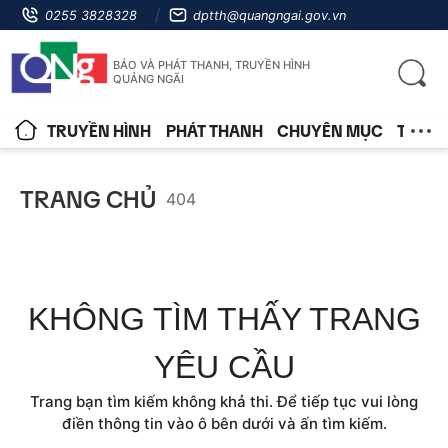
0255 3828328
dptth@quangngai.gov.vn
BÁO VÀ PHÁT THANH, TRUYỀN HÌNH
QUẢNG NGÃI
TRUYỀN HÌNH
PHÁT THANH
CHUYÊN MỤC
TIN T
TRANG CHỦ
404
KHÔNG TÌM THẤY TRANG
YÊU CẦU
Trang bạn tìm kiếm không khả thi. Để tiếp tục vui lòng
điền thông tin vào ô bên dưới và ấn tìm kiếm.