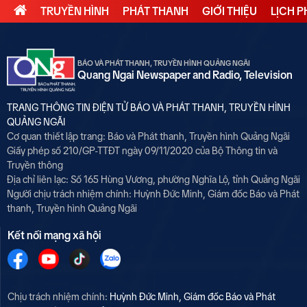
TRUYỀN HÌNH
PHÁT THANH
GIỚI THIỆU
LỊCH 
BÁO VÀ PHÁT THANH, TRUYỀN HÌNH QUẢNG NGÃI
Quang Ngai Newspaper and Radio, Television
TRANG THÔNG TIN ĐIỆN TỬ BÁO VÀ PHÁT THANH, TRUYỀN HÌNH
QUẢNG NGÃI
Cơ quan thiết lập trang: Báo và Phát thanh, Truyền hình Quảng Ngãi
Giấy phép số 210/GP-TTĐT ngày 09/11/2020 của Bộ Thông tin và
Truyền thông
Địa chỉ liên lạc: Số 165 Hùng Vương, phường Nghĩa Lộ, tỉnh Quảng Ngãi
Người chịu trách nhiệm chính:
Huỳnh Đức Minh, Giám đốc Báo và Phát
thanh, Truyền hình Quảng Ngãi
Kết nối mạng xã hội
Chịu trách nhiệm chính:
Huỳnh Đức Minh, Giám đốc Báo và Phát