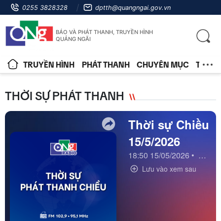
0255 3828328
dptth@quangngai.gov.vn
BÁO VÀ PHÁT THANH, TRUYỀN HÌNH
QUẢNG NGÃI
TRUYỀN HÌNH
PHÁT THANH
CHUYÊN MỤC
TIN T
THỜI SỰ PHÁT THANH