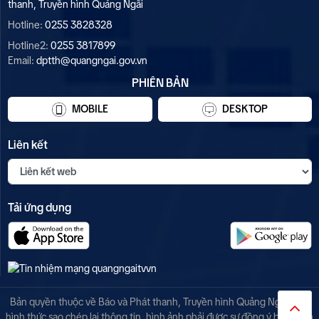
thanh, Truyền hình Quảng Ngãi
Hotline:
0255 3828328
Hotline2:
0255 3817899
Email:
dptth@quangngai.gov.vn
PHIÊN BẢN
MOBILE
DESKTOP
Liên kết
Tải ứng dụng
Bản quyền thuộc về Báo và Phát thanh, Truyền hình Quảng Ngãi. Mọi
hình thức sao chép lại thông tin, hình ảnh phải được sự đồng ý bằng văn