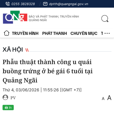
0255 3828328
dptth@quangngai.gov.vn
BÁO VÀ PHÁT THANH, TRUYỀN HÌNH
QUẢNG NGÃI
TRUYỀN HÌNH
PHÁT THANH
CHUYÊN MỤC
TIN T
XÃ HỘI
Phẫu thuật thành công u quái
buồng trứng ở bé gái 6 tuổi tại
Quảng Ngãi
Thứ 4, 03/06/2026 | 11:55:26 [(GMT +7)]
A
PV
A
In