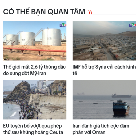
CÓ THỂ BẠN QUAN TÂM
6
Chuyển động duyên hải trưa
07/8
7
Bản tin kinh tế - tài chính
07/8/2026
Thế giới mất 2,6 tỷ thùng dầu
IMF hỗ trợ Syria cải cách kinh
do xung đột Mỹ-Iran
tế
8
Thế giới trưa 07/8
9
Thời sự chiều 07/8/2026
EU tuyên bố vượt qua phép
Iran đánh giá tích cực đàm
thử sau khủng hoảng Ceuta
phán với Oman