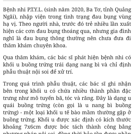
Bệnh nhi P.T.Y.L. (sinh năm 2020, Ba Tơ, tỉnh Quảng
Ngãi), nhập viện trong tình trạng đau bụng vùng
hạ vị. Theo người nhà, trước đó trẻ nhiều lần xuất
hiện các cơn đau bụng thoáng qua, nhưng gia đình
nghĩ là đau bụng thông thường nên chưa đưa đi
thăm khám chuyên khoa.
Qua thăm khám, các bác sĩ phát hiện bệnh nhi có
khối u buồng trứng trái dạng nang bì và chỉ định
phẫu thuật nội soi để xử trí.
Trong quá trình phẫu thuật, các bác sĩ ghi nhận
bên trong khối u có chứa nhiều thành phần đặc
trưng như mô tuyến bã, tóc và răng. Đây là dạng u
quái buồng trứng (còn gọi là u nang bì buồng
trứng) - một loại khối u tế bào mầm thường gặp ở
buồng trứng. Khối u được xác định có kích thước
khoảng 7x6cm được bóc tách thành công bằng
phương pháp nội soi, đồng thời bảo tồn được phần