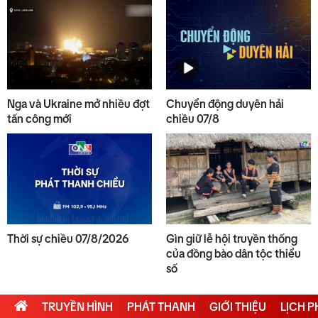
10
Nga và Ukraine mở nhiều đợt
tấn công mới
Nga và Ukraine mở nhiều đợt
Chuyển động duyên hải
tấn công mới
chiều 07/8
Thời sự chiều 07/8/2026
Gìn giữ lễ hội truyền thống
của đồng bào dân tộc thiểu
số
TRUYỀN HÌNH
PHÁT THANH
GIỚI THIỆU
LỊCH 