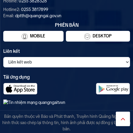
Hotline:
0255 3828328
Hotline2:
0255 3817899
Email:
dptth@quangngai.gov.vn
PHIÊN BẢN
MOBILE
DESKTOP
Liên kết
Tải ứng dụng
Bản quyền thuộc về Báo và Phát thanh, Truyền hình Quảng Ngãi. Mọi
hình thức sao chép lại thông tin, hình ảnh phải được sự đồng ý bằng văn
bản.