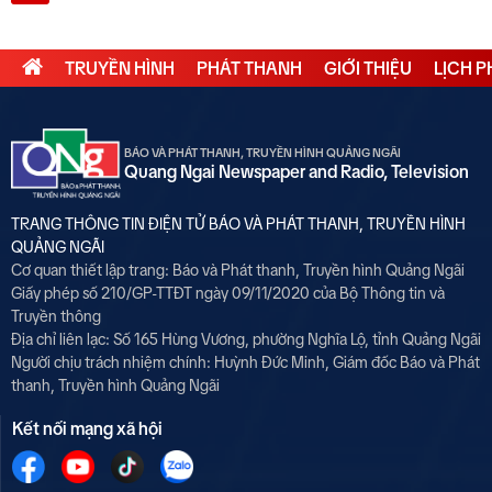
TRUYỀN HÌNH
PHÁT THANH
GIỚI THIỆU
LỊCH 
BÁO VÀ PHÁT THANH, TRUYỀN HÌNH QUẢNG NGÃI
Quang Ngai Newspaper and Radio, Television
TRANG THÔNG TIN ĐIỆN TỬ BÁO VÀ PHÁT THANH, TRUYỀN HÌNH
QUẢNG NGÃI
Cơ quan thiết lập trang: Báo và Phát thanh, Truyền hình Quảng Ngãi
Giấy phép số 210/GP-TTĐT ngày 09/11/2020 của Bộ Thông tin và
Truyền thông
Địa chỉ liên lạc: Số 165 Hùng Vương, phường Nghĩa Lộ, tỉnh Quảng Ngãi
Người chịu trách nhiệm chính:
Huỳnh Đức Minh, Giám đốc Báo và Phát
thanh, Truyền hình Quảng Ngãi
Kết nối mạng xã hội