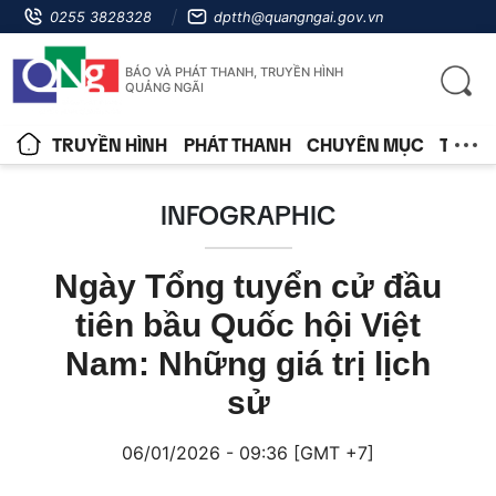
0255 3828328
dptth@quangngai.gov.vn
BÁO VÀ PHÁT THANH, TRUYỀN HÌNH
QUẢNG NGÃI
TRUYỀN HÌNH
PHÁT THANH
CHUYÊN MỤC
TIN T
INFOGRAPHIC
Ngày Tổng tuyển cử đầu
tiên bầu Quốc hội Việt
Nam: Những giá trị lịch
sử
06/01/2026 - 09:36 [GMT +7]