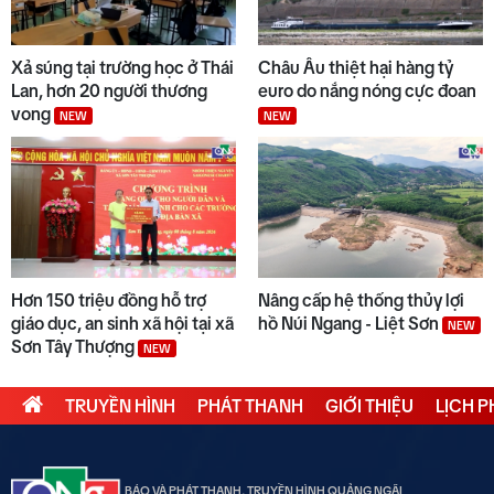
Xả súng tại trường học ở Thái
Châu Âu thiệt hại hàng tỷ
Lan, hơn 20 người thương
euro do nắng nóng cực đoan
vong
NEW
NEW
Hơn 150 triệu đồng hỗ trợ
Nâng cấp hệ thống thủy lợi
giáo dục, an sinh xã hội tại xã
hồ Núi Ngang - Liệt Sơn
NEW
Sơn Tây Thượng
NEW
TRUYỀN HÌNH
PHÁT THANH
GIỚI THIỆU
LỊCH 
BÁO VÀ PHÁT THANH, TRUYỀN HÌNH QUẢNG NGÃI