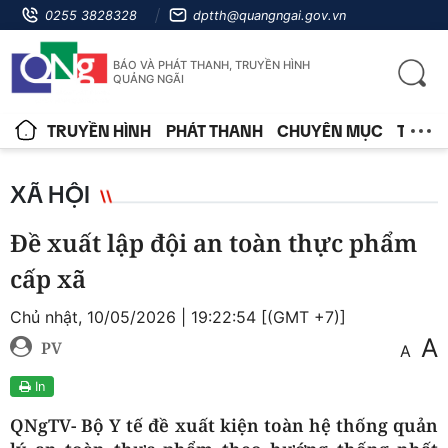
0255 3828328
dptth@quangngai.gov.vn
BÁO VÀ PHÁT THANH, TRUYỀN HÌNH
QUẢNG NGÃI
TRUYỀN HÌNH
PHÁT THANH
CHUYÊN MỤC
TIN T
XÃ HỘI
Đề xuất lập đội an toàn thực phẩm
cấp xã
Chủ nhật, 10/05/2026 | 19:22:54 [(GMT +7)]
A
PV
A
In
QNgTV- Bộ Y tế đề xuất kiện toàn hệ thống quản