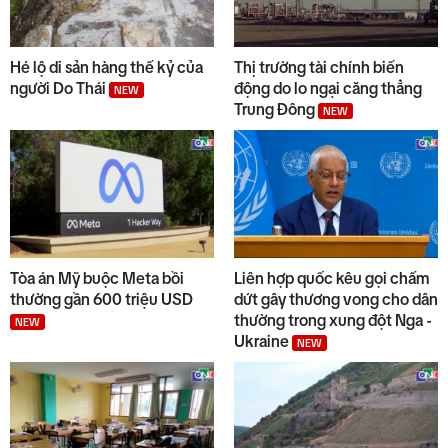
7
Chuyển động duyên hải trưa
07/8
Hé lộ di sản hàng thế kỷ của
Thị trường tài chính biến
người Do Thái
động do lo ngại căng thẳng
NEW
Trung Đông
NEW
8
Thế giới trưa 07/8
9
Thời sự sáng 07/8/2026
Tòa án Mỹ buộc Meta bồi
Liên hợp quốc kêu gọi chấm
thường gần 600 triệu USD
dứt gây thương vong cho dân
thường trong xung đột Nga -
NEW
10
Ukraine
Thời sự chiều 07/8/2026
NEW