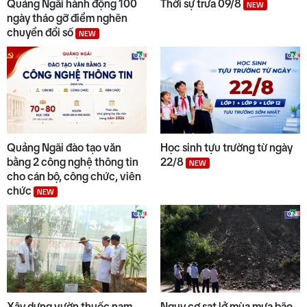
Quảng Ngãi hành động 100
Thời sự trưa 09/8
NEW
ngày tháo gỡ điểm nghẽn
chuyển đổi số
NEW
10
Chuyển động duyên hải chiều
08/8
Quảng Ngãi đào tạo văn
Học sinh tựu trường từ ngày
bằng 2 công nghệ thông tin
22/8
NEW
cho cán bộ, công chức, viên
chức
NEW
Xây dựng vườn thuốc nam
Nguy cơ sạt lở mùa mưa bão