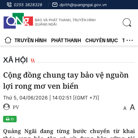
0255 3828328
dptth@quangngai.gov.vn
BÁO VÀ PHÁT THANH, TRUYỀN HÌNH
QUẢNG NGÃI
TRUYỀN HÌNH
PHÁT THANH
CHUYÊN MỤC
TIN T
XÃ HỘI
Cộng đồng chung tay bảo vệ nguồn
lợi rong mơ ven biển
Thứ 5, 04/06/2026 | 14:02:51 [(GMT +7)]
A
PV
A
In
Quảng Ngãi đang từng bước chuyển từ khai