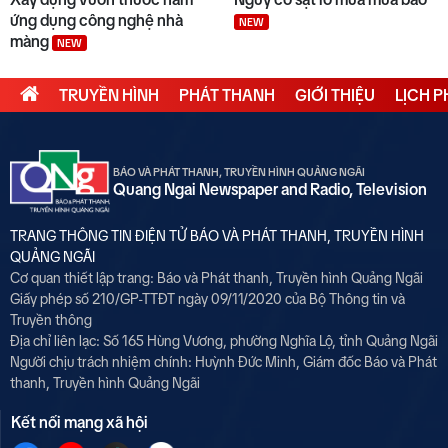
ứng dụng công nghệ nhà
NEW
màng
NEW
TRUYỀN HÌNH
PHÁT THANH
GIỚI THIỆU
LỊCH 
BÁO VÀ PHÁT THANH, TRUYỀN HÌNH QUẢNG NGÃI
Quang Ngai Newspaper and Radio, Television
TRANG THÔNG TIN ĐIỆN TỬ BÁO VÀ PHÁT THANH, TRUYỀN HÌNH
QUẢNG NGÃI
Cơ quan thiết lập trang: Báo và Phát thanh, Truyền hình Quảng Ngãi
Giấy phép số 210/GP-TTĐT ngày 09/11/2020 của Bộ Thông tin và
Truyền thông
Địa chỉ liên lạc: Số 165 Hùng Vương, phường Nghĩa Lộ, tỉnh Quảng Ngãi
Người chịu trách nhiệm chính:
Huỳnh Đức Minh, Giám đốc Báo và Phát
thanh, Truyền hình Quảng Ngãi
Kết nối mạng xã hội