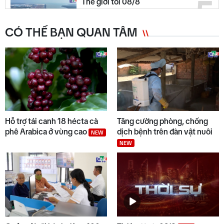
5
Thế giới tối 08/8
CÓ THỂ BẠN QUAN TÂM
6
Quảng Ngãi ngày mới 09/8
NEW
7
Đại biểu Đinh Thị Hồng Minh
góp ý dự án Luật Dầu khí (sửa
Hỗ trợ tái canh 18 hécta cà
Tăng cường phòng, chống
đổi)
phê Arabica ở vùng cao
dịch bệnh trên đàn vật nuôi
NEW
NEW
8
Thời sự tối 08/8
9
Thời sự chiều 08/8/2026