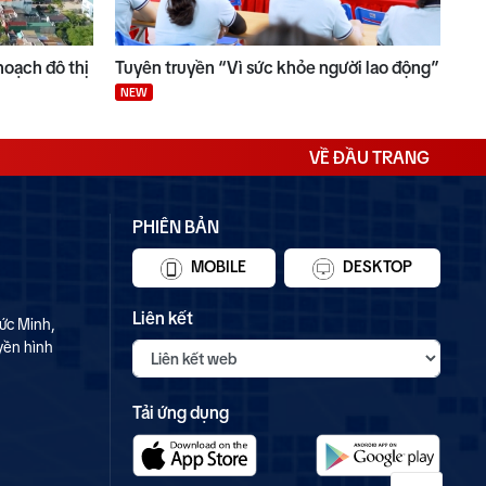
hoạch đô thị
Tuyên truyền “Vì sức khỏe người lao động”
NEW
VỀ ĐẦU TRANG
PHIÊN BẢN
MOBILE
DESKTOP
Liên kết
ức Minh,
yền hình
Tải ứng dụng