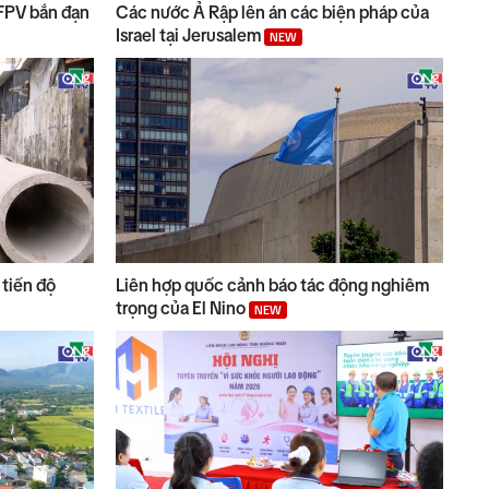
 FPV bắn đạn
Các nước Ả Rập lên án các biện pháp của
Israel tại Jerusalem
NEW
tiến độ
Liên hợp quốc cảnh báo tác động nghiêm
trọng của El Nino
NEW