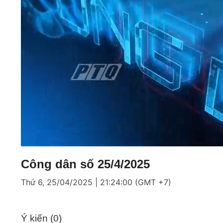
Loaded
:
Mute
8.67%
Công dân số 25/4/2025
Thứ 6, 25/04/2025 | 21:24:00 (GMT +7)
Ý kiến (
0
)