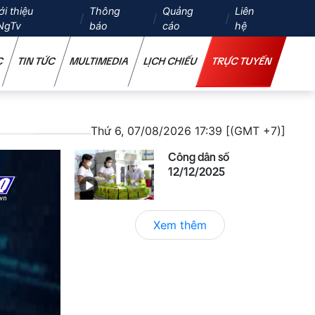
ới thiệu
Thông
Quảng
Liên
NgTv
báo
cáo
hệ
C
TIN TỨC
MULTIMEDIA
LỊCH CHIẾU
TRỰC TUYẾN
Thứ 6, 07/08/2026 17:39 [(GMT +7)]
Công dân số
12/12/2025
Xem thêm