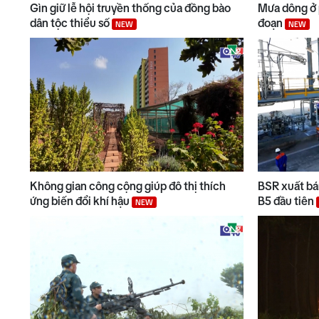
Gìn giữ lễ hội truyền thống của đồng bào
Mưa dông ở 
dân tộc thiểu số
đoạn
NEW
NEW
Không gian công cộng giúp đô thị thích
BSR xuất bán
ứng biến đổi khí hậu
B5 đầu tiên
NEW