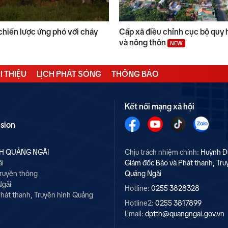
chiến lược ứng phó với cháy
Cấp xã điều chỉnh cục bộ quy 
và nông thôn
NEW
I THIỆU
LỊCH PHÁT SÓNG
THÔNG BÁO
Kết nối mạng xã hội
ision
NH QUẢNG NGÃI
Chịu trách nhiệm chính:
Huỳnh Đ
ãi
Giám đốc Báo và Phát thanh, Tru
Truyền thông
Quảng Ngãi
Ngãi
Hotline:
0255 3828328
hát thanh, Truyền hình Quảng
Hotline2:
0255 3817899
Email:
dptth@quangngai.gov.vn