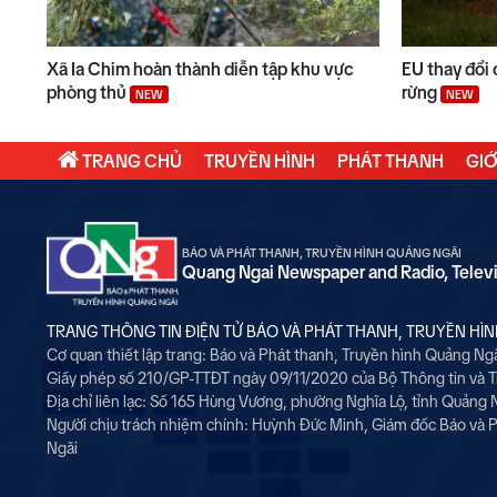
Xã Ia Chim hoàn thành diễn tập khu vực
EU thay đổi 
phòng thủ
rừng
NEW
NEW
TRANG CHỦ
TRUYỀN HÌNH
PHÁT THANH
GIỚ
BÁO VÀ PHÁT THANH, TRUYỀN HÌNH QUẢNG NGÃI
Quang Ngai Newspaper and Radio, Telev
TRANG THÔNG TIN ĐIỆN TỬ BÁO VÀ PHÁT THANH, TRUYỀN HÌ
Cơ quan thiết lập trang: Báo và Phát thanh, Truyền hình Quảng Ng
Giấy phép số 210/GP-TTĐT ngày 09/11/2020 của Bộ Thông tin và 
Địa chỉ liên lạc: Số 165 Hùng Vương, phường Nghĩa Lộ, tỉnh Quảng 
Người chịu trách nhiệm chính:
Huỳnh Đức Minh, Giám đốc Báo và P
Ngãi