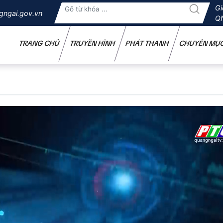
Gi
gngai.gov.vn
Q
TRANG CHỦ
TRUYỀN HÌNH
PHÁT THANH
CHUYÊN MỤ