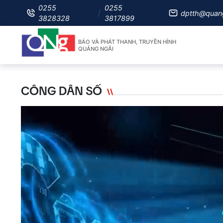
0255
0255
dptth@quan
3828328
3817899
BÁO VÀ PHÁT THANH, TRUYỀN HÌNH
QUẢNG NGÃI
CÔNG DÂN SỐ