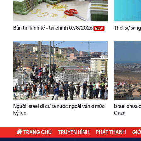
Bản tin kinh tế - tài chính 07/8/2026
Thời sự sán
NEW
Người Israel di cư ra nước ngoài vẫn ở mức
Israel chưa 
kỷ lục
Gaza
TRANG CHỦ
TRUYỀN HÌNH
PHÁT THANH
GIỚ