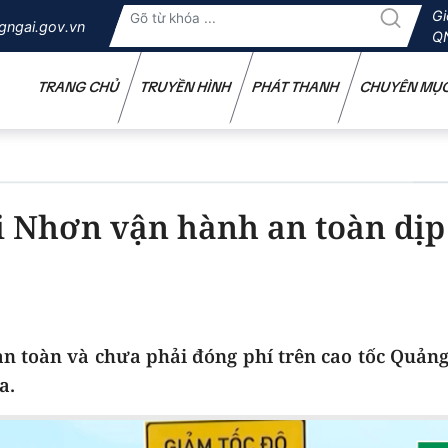
Gi
gngai.gov.vn
Q
TRANG CHỦ
TRUYỀN HÌNH
PHÁT THANH
CHUYÊN MỤ
i Nhơn vận hành an toàn dịp
n toàn và chưa phải đóng phí trên cao tốc Quảng
a.