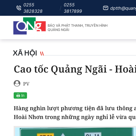
0255
0255
dptth@quan
3828328
3817899
BÁO VÀ PHÁT THANH, TRUYỀN HÌNH
QUẢNG NGÃI
XÃ HỘI
Cao tốc Quảng Ngãi - Hoà
PV
In
Hàng nghìn lượt phương tiện đã lưu thông a
Hoài Nhơn trong những ngày nghỉ lễ vừa qu