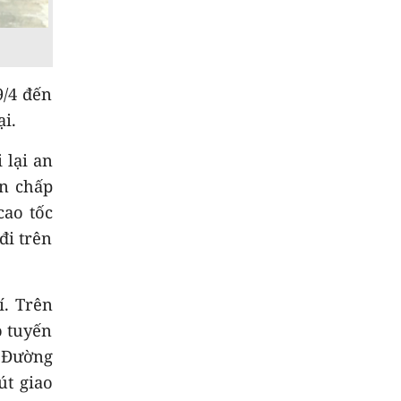
8
Chuyển động duyên
hải tối 05/8
9
Hơn 100 người thiệt
9/4 đến
mạng do lũ lụt tại Ấn
i.
Độ
10
 lại an
Bộ Y tế chấn chỉnh
thu thêm tiền khám
ản chấp
BHYT
cao tốc
đi trên
í. Trên
o tuyến
T Đường
út giao