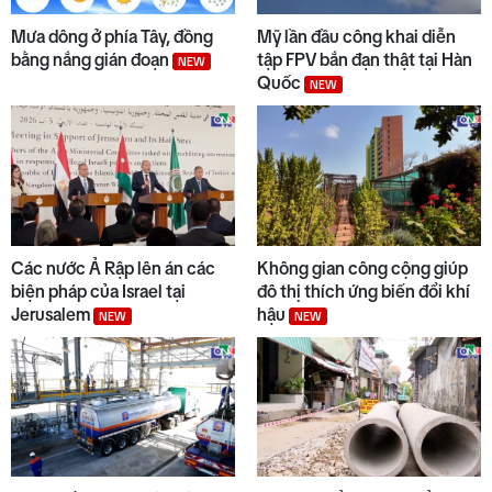
7
Đẩy nhanh tiến độ các dự án
trọng điểm
Mưa dông ở phía Tây, đồng
Mỹ lần đầu công khai diễn
bằng nắng gián đoạn
tập FPV bắn đạn thật tại Hàn
NEW
Quốc
NEW
8
Quảng Ngãi ngày mới 07/8
NEW
9
Trường biên giới sẵn sàng đón
năm học mới
Các nước Ả Rập lên án các
Không gian công cộng giúp
biện pháp của Israel tại
đô thị thích ứng biến đổi khí
Jerusalem
hậu
NEW
NEW
10
Từ 14/8, lưu thông trên cao tốc
Quảng Ngãi - Hoài Nhơn sẽ thu
phí
NEW