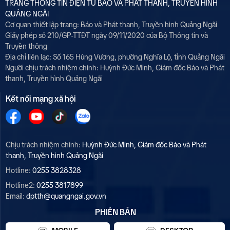
TRANG THÔNG TIN ĐIỆN TỬ BÁO VÀ PHÁT THANH, TRUYỀN HÌNH
QUẢNG NGÃI
Cơ quan thiết lập trang: Báo và Phát thanh, Truyền hình Quảng Ngãi
Giấy phép số 210/GP-TTĐT ngày 09/11/2020 của Bộ Thông tin và
Truyền thông
Địa chỉ liên lạc: Số 165 Hùng Vương, phường Nghĩa Lộ, tỉnh Quảng Ngãi
Người chịu trách nhiệm chính:
Huỳnh Đức Minh, Giám đốc Báo và Phát
thanh, Truyền hình Quảng Ngãi
Kết nối mạng xã hội
Chịu trách nhiệm chính:
Huỳnh Đức Minh, Giám đốc Báo và Phát
thanh, Truyền hình Quảng Ngãi
Hotline:
0255 3828328
Hotline2:
0255 3817899
Email:
dptth@quangngai.gov.vn
PHIÊN BẢN