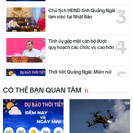
3
Chủ tịch HĐND tỉnh Quảng Ngãi
làm việc tại Nhật Bản
4
Tỉnh ủy gặp mặt cán bộ được
quy hoạch các chức vụ cao hơn
5
Thời tiết Quảng Ngãi: Miền núi
có mưa dông, đồng bằng nắng
ráo
CÓ THỂ BẠN QUAN TÂM
6
Quyết liệt tháo gỡ các dự án tồn
đọng, kéo dài