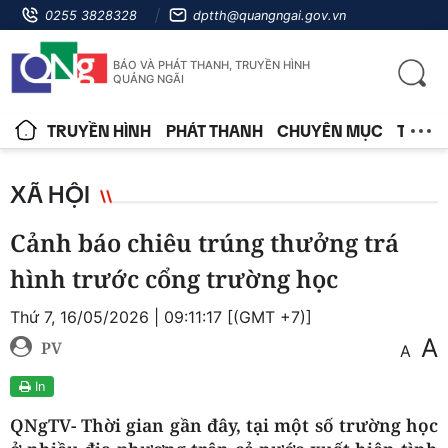
0255 3828328
dptth@quangngai.gov.vn
BÁO VÀ PHÁT THANH, TRUYỀN HÌNH
QUẢNG NGÃI
TRUYỀN HÌNH
PHÁT THANH
CHUYÊN MỤC
TIN T
XÃ HỘI
Cảnh báo chiêu trúng thưởng trá
hình trước cổng trường học
Thứ 7, 16/05/2026 | 09:11:17 [(GMT +7)]
A
PV
A
In
QNgTV- Thời gian gần đây, tại một số trường học