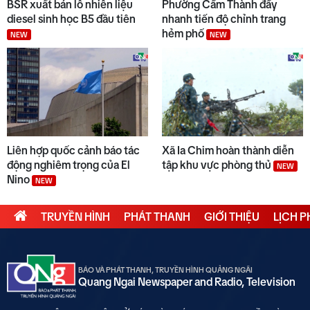
BSR xuất bán lô nhiên liệu
Phường Cẩm Thành đẩy
diesel sinh học B5 đầu tiên
nhanh tiến độ chỉnh trang
hẻm phố
NEW
NEW
Liên hợp quốc cảnh báo tác
Xã Ia Chim hoàn thành diễn
động nghiêm trọng của El
tập khu vực phòng thủ
NEW
Nino
NEW
TRUYỀN HÌNH
PHÁT THANH
GIỚI THIỆU
LỊCH 
BÁO VÀ PHÁT THANH, TRUYỀN HÌNH QUẢNG NGÃI
Quang Ngai Newspaper and Radio, Television