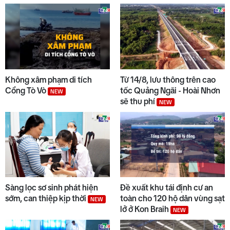
8
Đẩy nhanh tiến độ các dự án
trọng điểm
9
Chuyển động duyên hải tối 05/8
Không xâm phạm di tích
Từ 14/8, lưu thông trên cao
Cổng Tò Vò
tốc Quảng Ngãi - Hoài Nhơn
NEW
sẽ thu phí
NEW
10
Bộ Y tế chấn chỉnh thu thêm
tiền khám BHYT
Sàng lọc sơ sinh phát hiện
Đề xuất khu tái định cư an
sớm, can thiệp kịp thời
toàn cho 120 hộ dân vùng sạt
NEW
lở ở Kon Braih
NEW