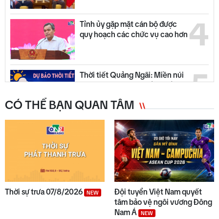
4
Tỉnh ủy gặp mặt cán bộ được
quy hoạch các chức vụ cao hơn
5
Thời tiết Quảng Ngãi: Miền núi
có mưa dông, đồng bằng nắng
ráo
CÓ THỂ BẠN QUAN TÂM
6
Quyết liệt tháo gỡ các dự án tồn
đọng, kéo dài
7
Trường biên giới sẵn sàng đón
năm học mới
Thời sự trưa 07/8/2026
Đội tuyển Việt Nam quyết
NEW
tâm bảo vệ ngôi vương Đông
Nam Á
NEW