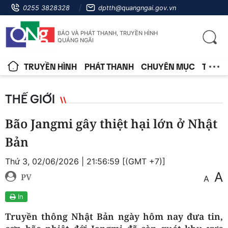
0255 3828328
dptth@quangngai.gov.vn
BÁO VÀ PHÁT THANH, TRUYỀN HÌNH
QUẢNG NGÃI
TRUYỀN HÌNH
PHÁT THANH
CHUYÊN MỤC
TIN T
THẾ GIỚI
Bão Jangmi gây thiệt hại lớn ở Nhật
Bản
Thứ 3, 02/06/2026 | 21:56:59 [(GMT +7)]
A
PV
A
In
Truyền thông Nhật Bản ngày hôm nay đưa tin,