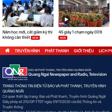
Năm học mới, cắt giảm kỳ thi
45 giây 1 chạm ngày 07/8
không cần thiết
NEW
NEW
TRUYỀN HÌNH
PHÁT THANH
GIỚI THIỆU
LỊCH 
BÁO VÀ PHÁT THANH, TRUYỀN HÌNH QUẢNG NGÃI
Quang Ngai Newspaper and Radio, Television
TRANG THÔNG TIN ĐIỆN TỬ BÁO VÀ PHÁT THANH, TRUYỀN HÌNH
QUẢNG NGÃI
Cơ quan thiết lập trang: Báo và Phát thanh, Truyền hình Quảng Ngãi
Giấy phép số 210/GP-TTĐT ngày 09/11/2020 của Bộ Thông tin và
Truyền thông