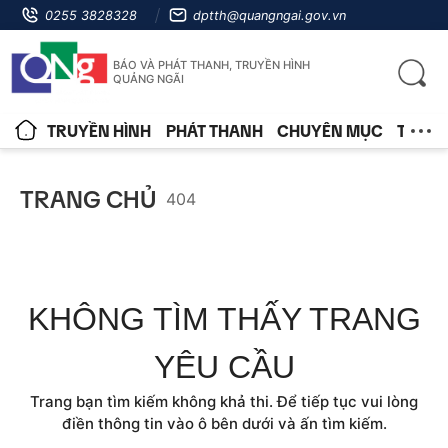
0255 3828328
dptth@quangngai.gov.vn
BÁO VÀ PHÁT THANH, TRUYỀN HÌNH
QUẢNG NGÃI
TRUYỀN HÌNH
PHÁT THANH
CHUYÊN MỤC
TIN T
TRANG CHỦ
404
KHÔNG TÌM THẤY TRANG
YÊU CẦU
Trang bạn tìm kiếm không khả thi. Để tiếp tục vui lòng
điền thông tin vào ô bên dưới và ấn tìm kiếm.