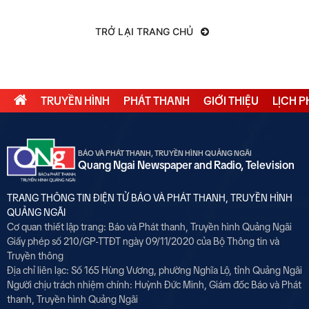
TRỞ LẠI TRANG CHỦ
TRUYỀN HÌNH
PHÁT THANH
GIỚI THIỆU
LỊCH 
BÁO VÀ PHÁT THANH, TRUYỀN HÌNH QUẢNG NGÃI
Quang Ngai Newspaper and Radio, Television
TRANG THÔNG TIN ĐIỆN TỬ BÁO VÀ PHÁT THANH, TRUYỀN HÌNH
QUẢNG NGÃI
Cơ quan thiết lập trang: Báo và Phát thanh, Truyền hình Quảng Ngãi
Giấy phép số 210/GP-TTĐT ngày 09/11/2020 của Bộ Thông tin và
Truyền thông
Địa chỉ liên lạc: Số 165 Hùng Vương, phường Nghĩa Lộ, tỉnh Quảng Ngãi
Người chịu trách nhiệm chính:
Huỳnh Đức Minh, Giám đốc Báo và Phát
thanh, Truyền hình Quảng Ngãi