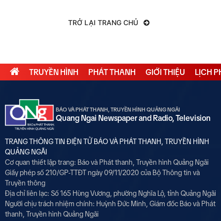
TRỞ LẠI TRANG CHỦ
TRUYỀN HÌNH
PHÁT THANH
GIỚI THIỆU
LỊCH 
BÁO VÀ PHÁT THANH, TRUYỀN HÌNH QUẢNG NGÃI
Quang Ngai Newspaper and Radio, Television
TRANG THÔNG TIN ĐIỆN TỬ BÁO VÀ PHÁT THANH, TRUYỀN HÌNH
QUẢNG NGÃI
Cơ quan thiết lập trang: Báo và Phát thanh, Truyền hình Quảng Ngãi
Giấy phép số 210/GP-TTĐT ngày 09/11/2020 của Bộ Thông tin và
Truyền thông
Địa chỉ liên lạc: Số 165 Hùng Vương, phường Nghĩa Lộ, tỉnh Quảng Ngãi
Người chịu trách nhiệm chính:
Huỳnh Đức Minh, Giám đốc Báo và Phát
thanh, Truyền hình Quảng Ngãi