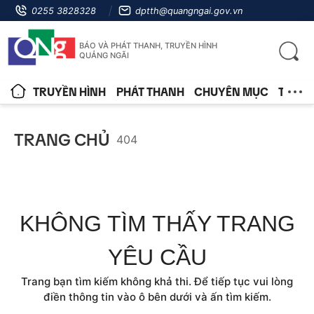
0255 3828328
dptth@quangngai.gov.vn
BÁO VÀ PHÁT THANH, TRUYỀN HÌNH
QUẢNG NGÃI
TRUYỀN HÌNH
PHÁT THANH
CHUYÊN MỤC
TIN T
TRANG CHỦ
404
KHÔNG TÌM THẤY TRANG
YÊU CẦU
Trang bạn tìm kiếm không khả thi. Để tiếp tục vui lòng
điền thông tin vào ô bên dưới và ấn tìm kiếm.